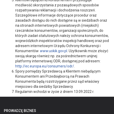
Klientowi będącemu Konsumentem przysługuje
możliwość skorzystania z pozasądowych sposobów
rozpatrywania reklamacji i dochodzenia roszczeń.
Szczegółowe informacje dotyczące procedur oraz
zasadach dostępu do nich dostępne są w siedzibach oraz
na stronach internetowych powiatowych (miejskich)
rzeczników konsumentów, organizacji społecznych, do
których zadań statutowych należy ochrona konsumentów,
wojewódzkich inspektoratów inspekcji handlowej oraz pod
adresem internetowym Urzędu Ochrony Konkurencji i
Konsumentów
www.uokik.gov.pl
. Użytkownik może złożyć
swoją skargę również np. za pośrednictwem unijnej
platformy internetowej ODR, dostępnej pod adresem:
http://ec.europa.eu/consumers/odr/
.
Spory pomiędzy Sprzedawcą a Klientem niebędącym
Konsumentem ani Przedsiębiorcą na Prawach
Konsumenta będą rozstrzygane przez sąd właściwy
miejscowo dla siedziby Sprzedawcy.
Regulamin wchodzi w życie z dniem 13.09.2022 r.
PROWADZĘ BIZNES