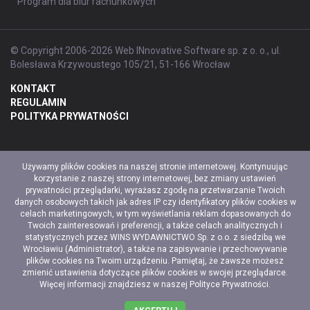
Program dla biur rachunkowych
© Copyright 2006-2026 Web INnovative Software sp. z o. o., ul.
Bolesława Krzywoustego 105/21, 51-166 Wrocław
KONTAKT
REGULAMIN
POLITYKA PRYWATNOŚCI
Używamy plików cookies na naszej stronie internetowej. Kontynuując
korzystanie z naszej strony internetowej, bez zmiany ustawień
prywatności przeglądarki, wyrażasz zgodę na przetwarzanie Twoich
danych osobowych takich jak adres IP czy identyfikatory plików cookies w
celach marketingowych, w tym wyświetlania reklam dopasowanych do
Twoich zainteresowań i preferencji, a także celach analitycznych i
statystycznych przez WINS WYDAWNICTWO Sp. z o.o. z siedzibą we
Wrocławiu (Administrator), a także na zapisywanie i przechowywanie
plików cookies na Twoim urządzeniu. Pamiętaj, że zawsze możesz
zmienić ustawienia dotyczące plików cookies w swojej przeglądarce.
Więcej informacji znajdziesz w naszej
Polityce Prywatności
.