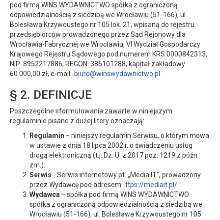
pod firmą WINS WYDAWNICTWO spółka z ograniczoną
odpowiedzialnością z siedzibą we Wrocławiu (51-166), ul.
Bolesława Krzywoustego nr 105 lok. 21, wpisaną do rejestru
przedsiębiorców prowadzonego przez Sąd Rejonowy dla
Wrocławia-Fabrycznej we Wrocławiu, VI Wydział Gospodarczy
Krajowego Rejestru Sądowego pod numerem KRS 0000842313,
NIP: 8952217886, REGON: 386101288, kapitał zakładowy
60.000,00 zł, e-mail:
biuro@winswydawnictwo.pl
.
§ 2. DEFINICJE
Poszczególne sformułowania zawarte w niniejszym
regulaminie pisane z dużej litery oznaczają:
Regulamin
– niniejszy regulamin Serwisu, o którym mowa
w ustawie z dnia 18 lipca 2002 r. o świadczeniu usług
drogą elektroniczną (t.j. Dz. U. z 2017 poz. 1219 z późn.
zm.).
Serwis
- Serwis internetowy pt. „Media IT”, prowadzony
przez Wydawcę pod adresem:
ttps://mediait.pl/
.
Wydawca
– spółka pod firmą WINS WYDAWNICTWO
spółka z ograniczoną odpowiedzialnością z siedzibą we
Wrocławiu (51-166), ul. Bolesława Krzywoustego nr 105