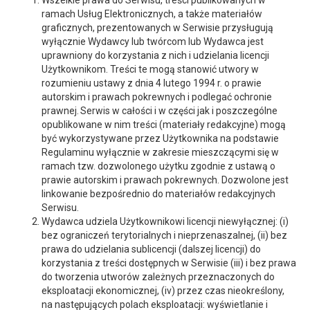
Wszelkie prawa do Serwisu, treści publikowanych w
ramach Usług Elektronicznych, a także materiałów
graficznych, prezentowanych w Serwisie przysługują
wyłącznie Wydawcy lub twórcom lub Wydawca jest
uprawniony do korzystania z nich i udzielania licencji
Użytkownikom. Treści te mogą stanowić utwory w
rozumieniu ustawy z dnia 4 lutego 1994 r. o prawie
autorskim i prawach pokrewnych i podlegać ochronie
prawnej. Serwis w całości i w części jak i poszczególne
opublikowane w nim treści (materiały redakcyjne) mogą
być wykorzystywane przez Użytkownika na podstawie
Regulaminu wyłącznie w zakresie mieszczącymi się w
ramach tzw. dozwolonego użytku zgodnie z ustawą o
prawie autorskim i prawach pokrewnych. Dozwolone jest
linkowanie bezpośrednio do materiałów redakcyjnych
Serwisu.
Wydawca udziela Użytkownikowi licencji niewyłącznej: (i)
bez ograniczeń terytorialnych i nieprzenaszalnej, (ii) bez
prawa do udzielania sublicencji (dalszej licencji) do
korzystania z treści dostępnych w Serwisie (iii) i bez prawa
do tworzenia utworów zależnych przeznaczonych do
eksploatacji ekonomicznej, (iv) przez czas nieokreślony,
na następujących polach eksploatacji: wyświetlanie i