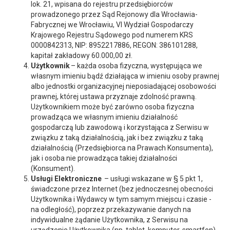
lok. 21, wpisana do rejestru przedsiębiorców
prowadzonego przez Sąd Rejonowy dla Wrocławia-
Fabrycznej we Wrocławiu, VI Wydział Gospodarczy
Krajowego Rejestru Sądowego pod numerem KRS
0000842313, NIP: 8952217886, REGON: 386101288,
kapitał zakładowy 60.000,00 zł.
Użytkownik
– każda osoba fizyczna, występująca we
własnym imieniu bądź działająca w imieniu osoby prawnej
albo jednostki organizacyjnej nieposiadającej osobowości
prawnej, której ustawa przyznaje zdolność prawną.
Użytkownikiem może być zarówno osoba fizyczna
prowadząca we własnym imieniu działalność
gospodarczą lub zawodową i korzystająca z Serwisu w
związku z taką działalnością, jak i bez związku z taką
działalnością (Przedsiębiorca na Prawach Konsumenta),
jak i osoba nie prowadząca takiej działalności
(Konsument).
Usługi Elektroniczne
– usługi wskazane w § 5 pkt 1,
świadczone przez Internet (bez jednoczesnej obecności
Użytkownika i Wydawcy w tym samym miejscu i czasie -
na odległość), poprzez przekazywanie danych na
indywidualne żądanie Użytkownika, z Serwisu na