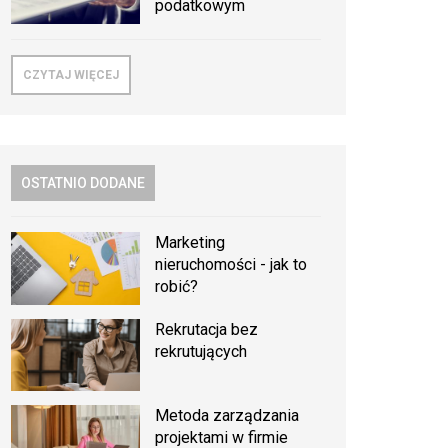
podatkowym
CZYTAJ WIĘCEJ
OSTATNIO DODANE
Marketing
nieruchomości - jak to
robić?
Rekrutacja bez
rekrutujących
Metoda zarządzania
projektami w firmie