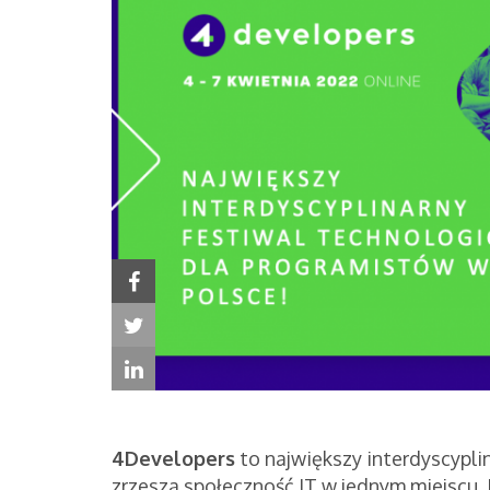
4Developers
to największy interdyscypli
zrzesza społeczność IT w jednym miejscu. 