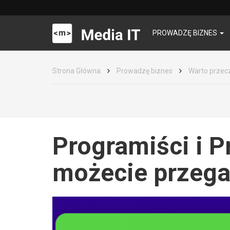
PROWADZĘ BIZNES
Strona Główna
Prowadzę biznes
Warto przec
Programiści i Pr
możecie przega