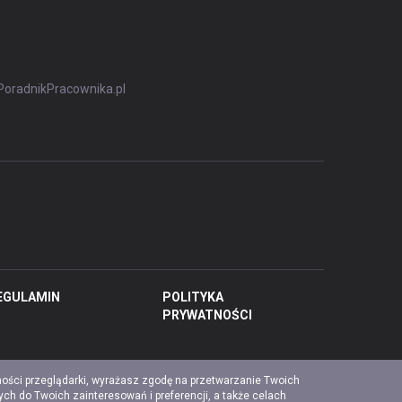
PoradnikPracownika.pl
EGULAMIN
POLITYKA
PRYWATNOŚCI
ności przeglądarki, wyrażasz zgodę na przetwarzanie Twoich
ch do Twoich zainteresowań i preferencji, a także celach