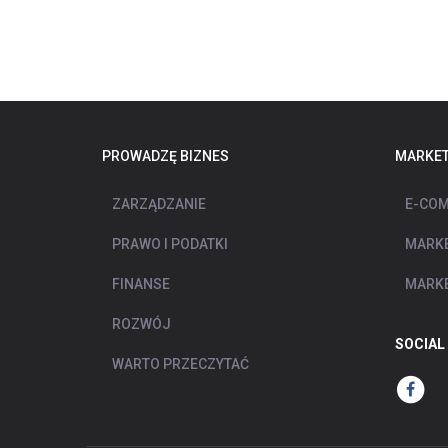
PROWADZĘ BIZNES
MARKET
ZARZĄDZANIE
E-COM
PRAWO I PODATKI
MARKE
FINANSE
MARKE
ROZWÓJ
SOCIAL
WARTO PRZECZYTAĆ