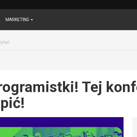
MARKETING
zytać
ogramistki! Tej konfe
pić!