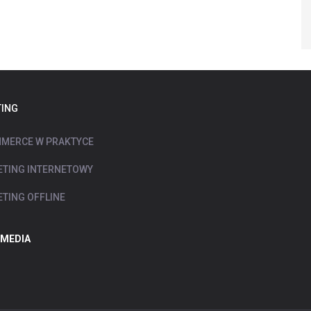
ING
MERCE W PRAKTYCE
TING INTERNETOWY
TING OFFLINE
 MEDIA