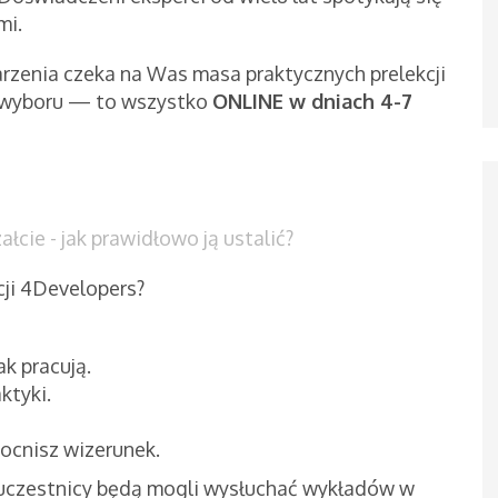
mi.
rzenia czeka na Was masa praktycznych prelekcji
o wyboru — to wszystko
ONLINE w dniach 4-7
cie - jak prawidłowo ją ustalić?
ji 4Developers?
ak pracują.
ktyki.
ocnisz wizerunek.
 uczestnicy będą mogli wysłuchać wykładów w