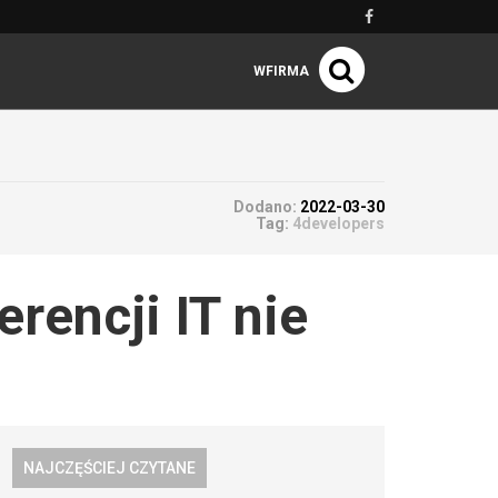
WFIRMA
Dodano:
2022-03-30
Tag:
4developers
rencji IT nie
NAJCZĘŚCIEJ CZYTANE