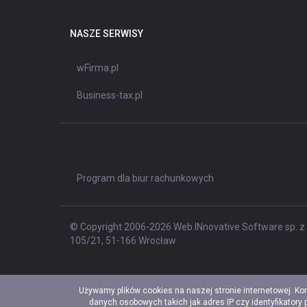
NASZE SERWISY
wFirma.pl
Business-tax.pl
Program dla biur rachunkowych
© Copyright 2006-2026 Web INnovative Software sp. z o
105/21, 51-166 Wrocław
Używamy plików cookies na naszej stronie internetowej. Ko
danych osobowych takich jak adres IP czy identyfikatory