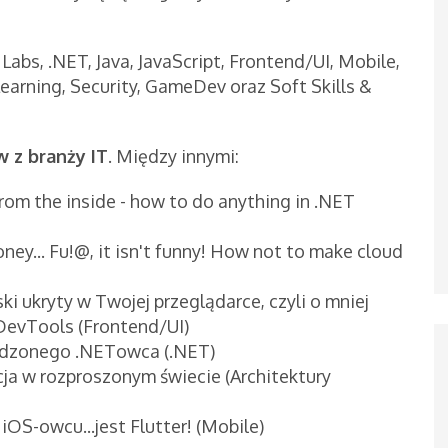
Labs, .NET, Java, JavaScript, Frontend/UI, Mobile,
earning, Security, GameDev oraz Soft Skills &
 z branży IT
. Między innymi:
rom the inside - how to do anything in .NET
ey... Fu!@, it isn't funny! How not to make cloud
i ukryty w Twojej przeglądarce, czyli o mniej
DevTools (Frontend/UI)
dzonego .NETowca (.NET)
a w rozproszonym świecie (Architektury
OS-owcu...jest Flutter! (Mobile)