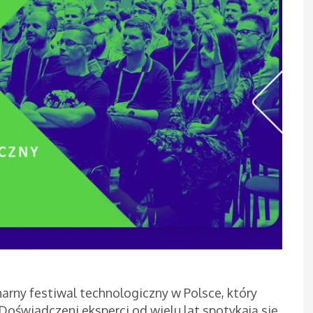
narny festiwal technologiczny w Polsce, który
Doświadczeni eksperci od wielu lat spotykają się