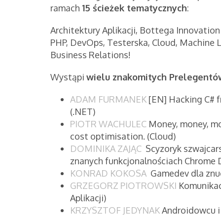
ramach
15 ścieżek tematycznych
:
Architektury Aplikacji, Bottega Innovation 
PHP, DevOps, Testerska, Cloud, Machine L
Business Relations!
Wystąpi
wielu znakomitych Prelegentów
ADAM FURMANEK
[EN] Hacking C# f
(.NET)
PIOTR WACHULEC
Money, money, mon
cost optimisation. (Cloud)
DOMINIKA ZAJĄC
Scyzoryk szwajcarsk
znanych funkcjonalnościach Chrome 
KONRAD KOKOSA
Gamedev dla znu
GRZEGORZ PIOTROWSKI
Komunikacj
Aplikacji)
KRZYSZTOF JEDYNAK
Androidowcu i i