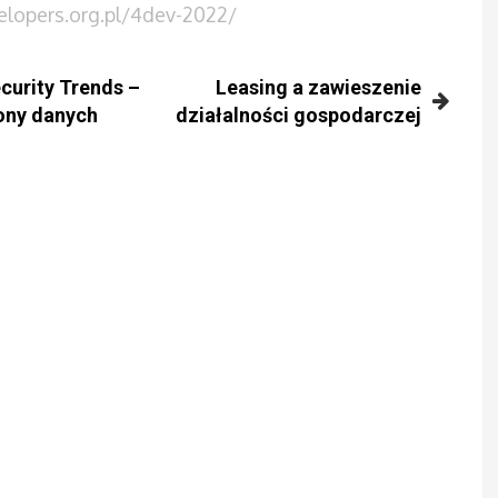
elopers.org.pl/4dev-2022/
curity Trends –
Leasing a zawieszenie
ony danych
działalności gospodarczej