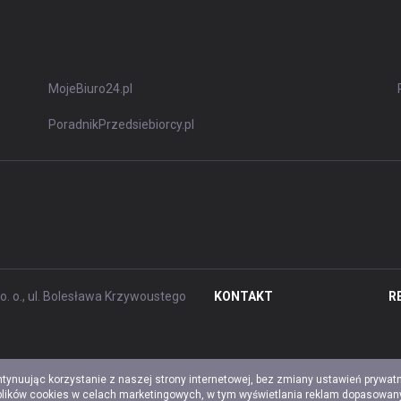
MojeBiuro24.pl
PoradnikPrzedsiebiorcy.pl
. o., ul. Bolesława Krzywoustego
KONTAKT
R
ntynuując korzystanie z naszej strony internetowej, bez zmiany ustawień prywat
 plików cookies w celach marketingowych, w tym wyświetlania reklam dopasowany