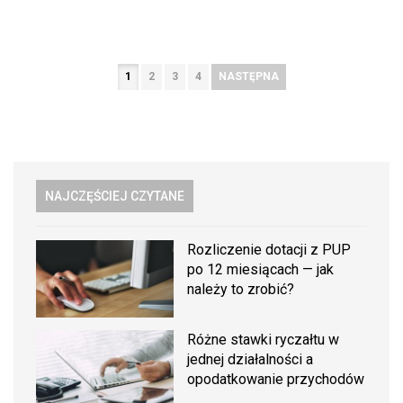
1
2
3
4
NASTĘPNA
NAJCZĘŚCIEJ CZYTANE
Rozliczenie dotacji z PUP
po 12 miesiącach — jak
należy to zrobić?
Różne stawki ryczałtu w
jednej działalności a
opodatkowanie przychodów