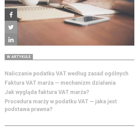
W ARTYKULE
Naliczanie podatku VAT według zasad ogólnych
Faktura VAT marża — mechanizm działania
Jak wygląda faktura VAT marża?
Procedura marży w podatku VAT — jaka jest
podstawa prawna?