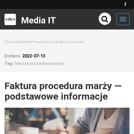
Toggl
navig
Strona Główna
Prowadzę biznes
Zarządzanie
Dodano:
2022-07-13
Tag:
faktura procedura marży
Faktura procedura marży —
podstawowe informacje