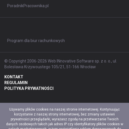
PoradnikPracownika.pl
Program dla biur rachunkowych
© Copyright 2006-2026 Web INnovative Software sp. z o. o., ul.
Bolesława Krzywoustego 105/21, 51-166 Wrocław
KONTAKT
REGULAMIN
POLITYKA PRYWATNOŚCI
Używamy plików cookies na naszej stronie internetowej. Kontynuując
korzystanie z naszej strony internetowej, bez zmiany ustawień
prywatności przeglądarki, wyrażasz zgodę na przetwarzanie Twoich
danych osobowych takich jak adres IP czy identyfikatory plików cookies w