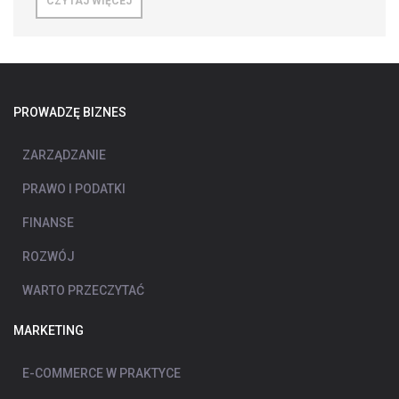
CZYTAJ WIĘCEJ
PROWADZĘ BIZNES
ZARZĄDZANIE
PRAWO I PODATKI
FINANSE
ROZWÓJ
WARTO PRZECZYTAĆ
MARKETING
E-COMMERCE W PRAKTYCE