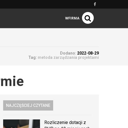
WFIRMA
Dodano:
2022-08-29
Tag:
metoda zarządzania projektami
rmie
NAJCZĘŚCIEJ CZYTANE
Rozliczenie dotacji z