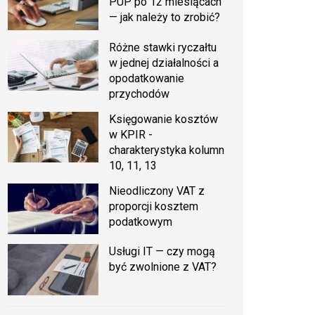
PUP po 12 miesiącach
— jak należy to zrobić?
Różne stawki ryczałtu
w jednej działalności a
opodatkowanie
przychodów
Księgowanie kosztów
w KPIR -
charakterystyka kolumn
10, 11, 13
Nieodliczony VAT z
proporcji kosztem
podatkowym
Usługi IT — czy mogą
być zwolnione z VAT?