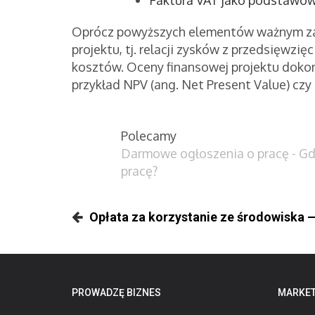
Oprócz powyższych elementów ważnym za
projektu, tj. relacji zysków z przedsięwzi
kosztów. Oceny finansowej projektu dokon
przykład NPV (ang. Net Present Value) czy 
Polecamy
Darmowe ogłoszenia o pracę - G
pracę?
Opłata za korzystanie ze środowiska —
PROWADZĘ BIZNES
MARKET