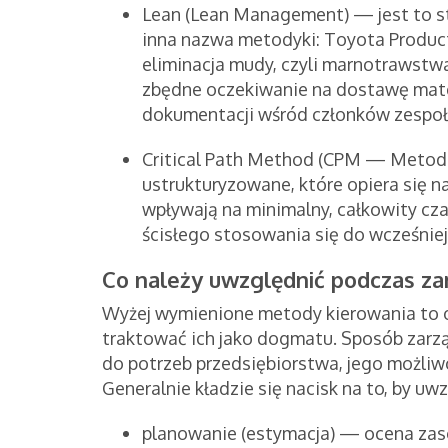
Lean (Lean Management) — jest to s
inna nazwa metodyki: Toyota Produc
eliminacja mudy, czyli marnotrawstw
zbędne oczekiwanie na dostawę mate
dokumentacji wśród członków zespoł
Critical Path Method (CPM — Metoda 
ustrukturyzowane, które opiera się na
wpływają na minimalny, całkowity cz
ścisłego stosowania się do wcześnie
Co należy uwzględnić podczas za
Wyżej wymienione metody kierowania to og
traktować ich jako dogmatu. Sposób zar
do potrzeb przedsiębiorstwa, jego możliwo
Generalnie kładzie się nacisk na to, by uw
planowanie (estymacja) — ocena zas