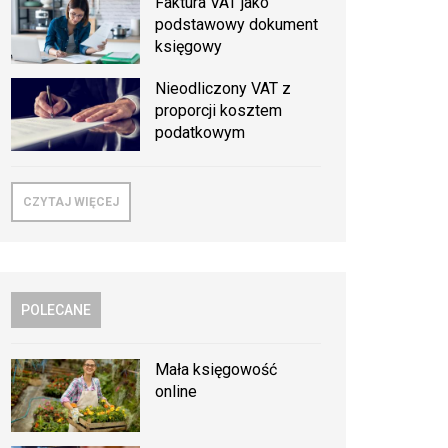
Faktura VAT jako
podstawowy dokument
księgowy
Nieodliczony VAT z
proporcji kosztem
podatkowym
CZYTAJ WIĘCEJ
POLECANE
Mała księgowość
online