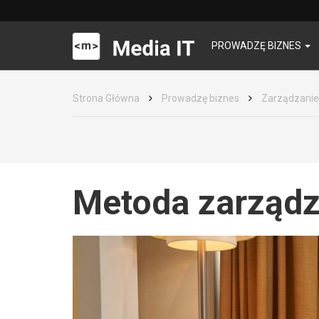
PROWADZĘ BIZNES
Strona Główna
Prowadzę biznes
Zarządzanie
Metoda zarządz