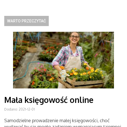
WARTO PRZECZYTAĆ
Mała księgowość online
Dodano: 2021-12-01
Samodzielne prowadzenie małej księgowości, choć
wydawać by się mogło zadaniem wymagającym tajemnej