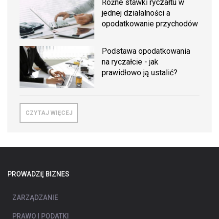
Różne stawki ryczałtu w
jednej działalności a
opodatkowanie przychodów
Podstawa opodatkowania
na ryczałcie - jak
prawidłowo ją ustalić?
CZYTAJ WIĘCEJ
PROWADZĘ BIZNES
ZARZĄDZANIE
PRAWO I PODATKI