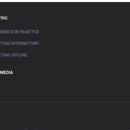
ING
MERCE W PRAKTYCE
TING INTERNETOWY
TING OFFLINE
 MEDIA