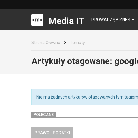
PROWADZĘ BIZNES
Strona Główna
Tematy
Artykuły otagowane:
googl
Nie ma żadnych artykułów otagowanych tym tagiem
POLECANE
PRAWO I PODATKI