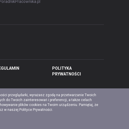
PoradnikPracownika.pl
EGULAMIN
POLITYKA
PRYWATNOŚCI
ności przeglądarki, wyrażasz zgodę na przetwarzanie Twoich
ch do Twoich zainteresowań i preferencji, a także celach
chowywanie plików cookies na Twoim urządzeniu. Pamiętaj, że
esz w naszej
Polityce Prywatności
.