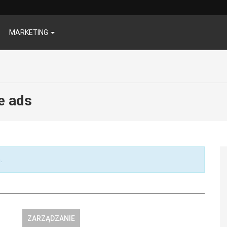
MARKETING
e ads
.
ZARZĄDZANIE