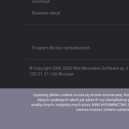
wFirma.pl
Business-tax.pl
Program dla biur rachunkowych
© Copyright 2006-2026 Web INnovative Software sp. z o
105/21, 51-166 Wrocław
Używamy plików cookies na naszej stronie internetowej. Ko
danych osobowych takich jak adres IP czy identyfikatory
analitycznych i statystycznych przez WINS WYDAWNICTWO Sp. 
zawsze możesz zmienić ustawieni