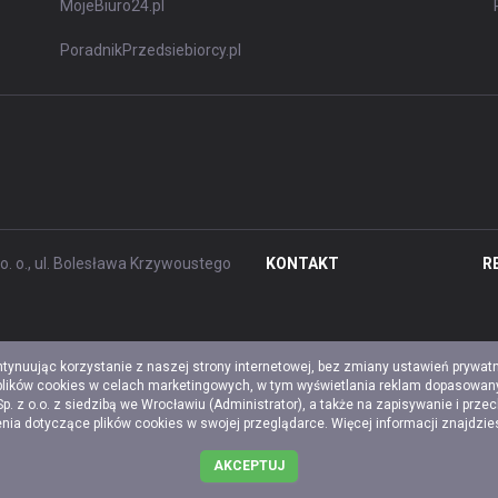
MojeBiuro24.pl
PoradnikPrzedsiebiorcy.pl
. o., ul. Bolesława Krzywoustego
KONTAKT
R
ntynuując korzystanie z naszej strony internetowej, bez zmiany ustawień prywat
 plików cookies w celach marketingowych, w tym wyświetlania reklam dopasowany
z o.o. z siedzibą we Wrocławiu (Administrator), a także na zapisywanie i prze
a dotyczące plików cookies w swojej przeglądarce. Więcej informacji znajdzi
AKCEPTUJ