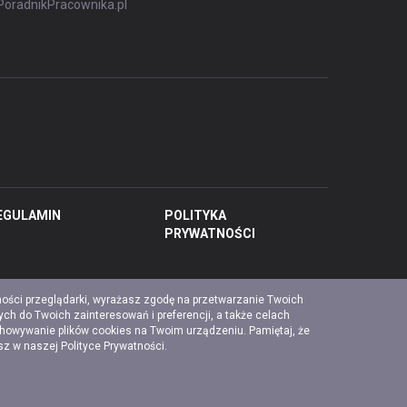
PoradnikPracownika.pl
EGULAMIN
POLITYKA
PRYWATNOŚCI
ności przeglądarki, wyrażasz zgodę na przetwarzanie Twoich
ch do Twoich zainteresowań i preferencji, a także celach
chowywanie plików cookies na Twoim urządzeniu. Pamiętaj, że
esz w naszej
Polityce Prywatności
.