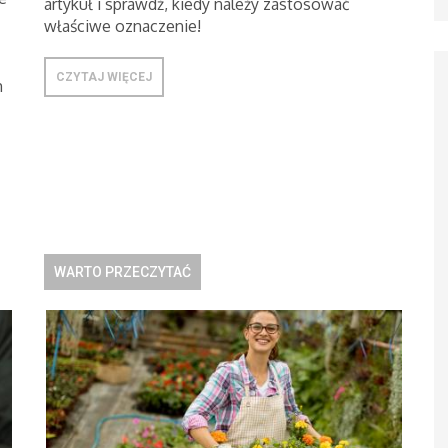
artykuł i sprawdź, kiedy należy zastosować
właściwe oznaczenie!
CZYTAJ WIĘCEJ
m
WARTO PRZECZYTAĆ