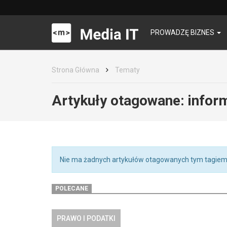
PROWADZĘ BIZNES
Strona Główna
Tematy
Artykuły otagowane:
infor
Nie ma żadnych artykułów otagowanych tym tagiem
POLECANE
PRAWO I PODATKI