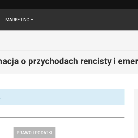
MARKETING
macja o przychodach rencisty i eme
.
PRAWO I PODATKI