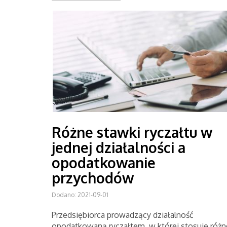
Różne stawki ryczałtu w
jednej działalności a
opodatkowanie
przychodów
Dodano: 2021-09-01
Przedsiębiorca prowadzący działalność
opodatkowaną ryczałtem, w której stosuje różn