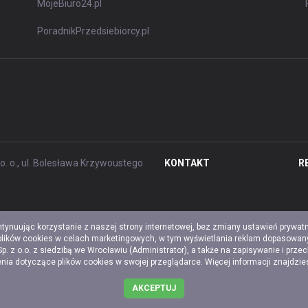
MojeBiuro24.pl
PoradnikPrzedsiebiorcy.pl
. o., ul. Bolesława Krzywoustego
KONTAKT
R
ntynuując korzystanie z naszej strony internetowej, bez zmiany ustawień prywat
 plików cookies w celach marketingowych, w tym wyświetlania reklam dopasowany
z o.o. z siedzibą we Wrocławiu (Administrator), a także na zapisywanie i prze
a dotyczące plików cookies w swojej przeglądarce. Więcej informacji znajdzi
AKCEPTUJ