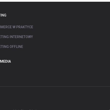
ING
MERCE W PRAKTYCE
TING INTERNETOWY
TING OFFLINE
 MEDIA