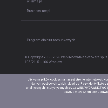
wFirma.pl
Business-tax.pl
Program dla biur rachunkowych
© Copyright 2006-2026 Web INnovative Software sp. z o
105/21, 51-166 Wrocław
Używamy plików cookies na naszej stronie internetowej. Ko
danych osobowych takich jak adres IP czy identyfikatory
analitycznych i statystycznych przez WINS WYDAWNICTWO Sp. 
zawsze możesz zmienić ustawieni