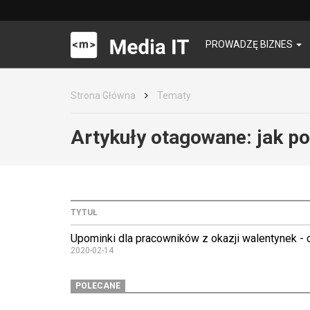
PROWADZĘ BIZNES
Strona Główna
Tematy
Artykuły otagowane:
jak p
TYTUŁ
Upominki dla pracowników z okazji walentynek -
2020-02-14
POLECANE