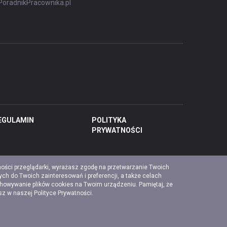
PoradnikPracownika.pl
EGULAMIN
POLITYKA
PRYWATNOŚCI
ności przeglądarki, wyrażasz zgodę na przetwarzanie Twoich
ch do Twoich zainteresowań i preferencji, a także celach
chowywanie plików cookies na Twoim urządzeniu. Pamiętaj, że
esz w naszej
Polityce Prywatności
.