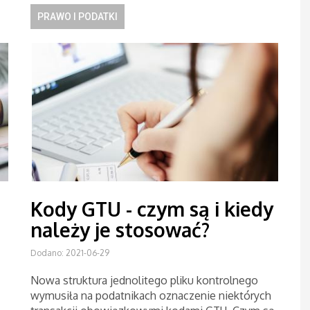
PRAWO I PODATKI
Kody GTU - czym są i kiedy
należy je stosować?
Dodano: 2021-06-29
Nowa struktura jednolitego pliku kontrolnego
wymusiła na podatnikach oznaczenie niektórych