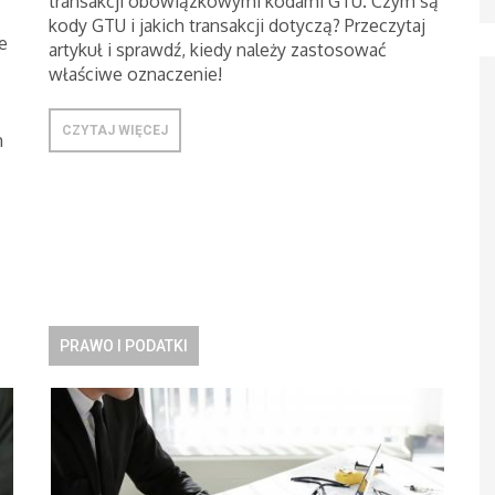
transakcji obowiązkowymi kodami GTU. Czym są
kody GTU i jakich transakcji dotyczą? Przeczytaj
e
artykuł i sprawdź, kiedy należy zastosować
właściwe oznaczenie!
CZYTAJ WIĘCEJ
m
PRAWO I PODATKI