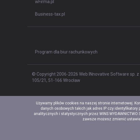
wFirma.pl
Business-tax.pl
Program dla biur rachunkowych
© Copyright 2006-2026 Web INnovative Software sp. z o
105/21, 51-166 Wrocław
Używamy plików cookies na naszej stronie internetowej. Ko
danych osobowych takich jak adres IP czy identyfikatory
analitycznych i statystycznych przez WINS WYDAWNICTWO Sp. 
zawsze możesz zmienić ustawieni