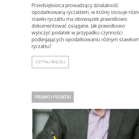
Przedsiębiorca prowadzący działalność
opodatkowaną ryczałtem, w której stosuje różn
stawki ryczałtu ma obowiązek prawidłowo
dokumentować osiągane. Jak prawidłowo
wyliczyć podatek w przypadku czynności
podlegających opodatkowaniu różnym stawko
ryczałtu?
CZYTAJ WIĘCEJ
PRAWO I PODATKI