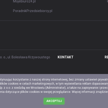
MojeBiuro24.pl
PoradnikPrzedsiebiorcy.pl
. o., ul. Bolesława Krzywoustego
KONTAKT
R
ntynuując korzystanie z naszej strony internetowej, bez zmiany ustawień prywat
 plików cookies w celach marketingowych, w tym wyświetlania reklam dopasowany
z o.o. z siedzibą we Wrocławiu (Administrator), a także na zapisywanie i prze
a dotyczące plików cookies w swojej przeglądarce. Więcej informacji znajdzi
AKCEPTUJ