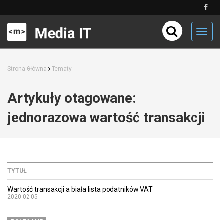
Toggl
navig
Strona Główna
Tematy
Artykuły otagowane:
jednorazowa wartość transakcji
TYTUŁ
Wartość transakcji a biała lista podatników VAT
2020-02-05