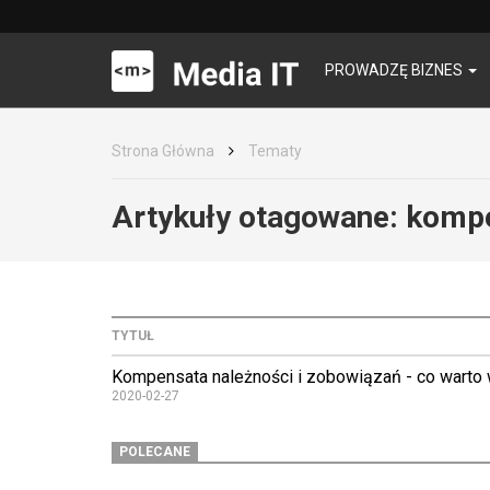
PROWADZĘ BIZNES
Strona Główna
Tematy
Artykuły otagowane:
kompe
TYTUŁ
Kompensata należności i zobowiązań - co warto 
2020-02-27
POLECANE