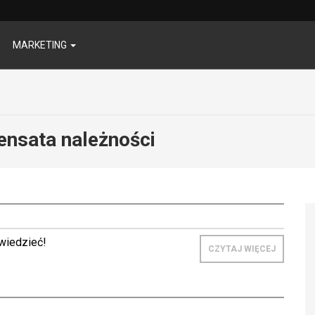
MARKETING
nsata należności
wiedzieć!
CZYTAJ WIĘCEJ