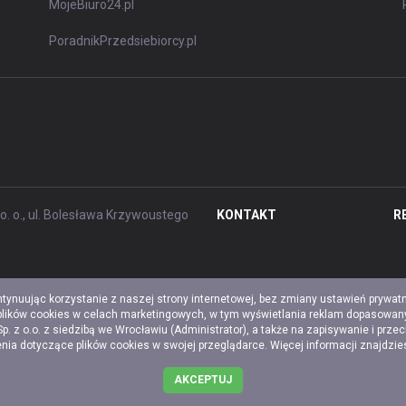
MojeBiuro24.pl
PoradnikPrzedsiebiorcy.pl
. o., ul. Bolesława Krzywoustego
KONTAKT
R
ntynuując korzystanie z naszej strony internetowej, bez zmiany ustawień prywat
 plików cookies w celach marketingowych, w tym wyświetlania reklam dopasowany
z o.o. z siedzibą we Wrocławiu (Administrator), a także na zapisywanie i prze
a dotyczące plików cookies w swojej przeglądarce. Więcej informacji znajdzi
AKCEPTUJ