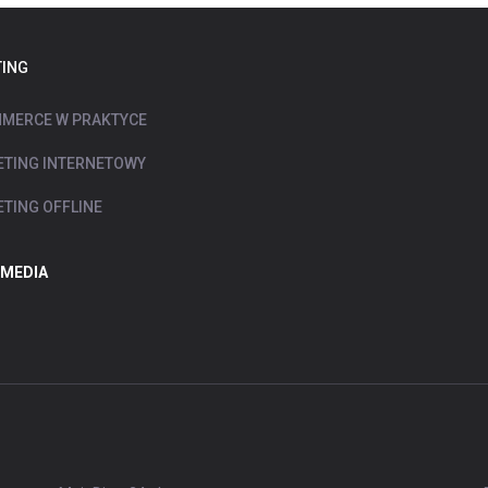
ING
MERCE W PRAKTYCE
TING INTERNETOWY
TING OFFLINE
 MEDIA