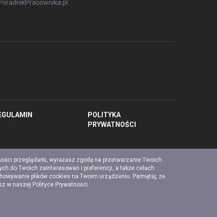
PoradnikPracownika.pl
EGULAMIN
POLITYKA
PRYWATNOŚCI
ności przeglądarki, wyrażasz zgodę na przetwarzanie Twoich
ch do Twoich zainteresowań i preferencji, a także celach
chowywanie plików cookies na Twoim urządzeniu. Pamiętaj, że
esz w naszej
Polityce Prywatności
.