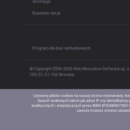
wFirma.pl
Business-tax.pl
Program dla biur rachunkowych
© Copyright 2006-2026 Web INnovative Software sp. z o
105/21, 51-166 Wrocław
Używamy plików cookies na naszej stronie internetowej. Ko
danych osobowych takich jak adres IP czy identyfikatory
analitycznych i statystycznych przez WINS WYDAWNICTWO Sp. 
zawsze możesz zmienić ustawieni