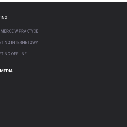
ING
MERCE W PRAKTYCE
TING INTERNETOWY
TING OFFLINE
 MEDIA