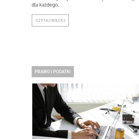
dla każdego.
CZYTAJ WIĘCEJ
PRAWO I PODATKI