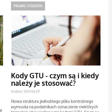
PRAWO I PODATKI
Kody GTU - czym są i kiedy
należy je stosować?
Dodano: 2021-06-29
Nowa struktura jednolitego pliku kontrolnego
wymusiła na podatnikach oznaczenie niektórych
ne