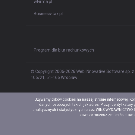
wFirma.pl
Business-tax.pl
Program dla biur rachunkowych
© Copyright 2006-2026 Web INnovative Software sp. z o
105/21, 51-166 Wrocław
Używamy plików cookies na naszej stronie internetowej. Ko
danych osobowych takich jak adres IP czy identyfikatory
analitycznych i statystycznych przez WINS WYDAWNICTWO Sp. 
zawsze możesz zmienić ustawieni