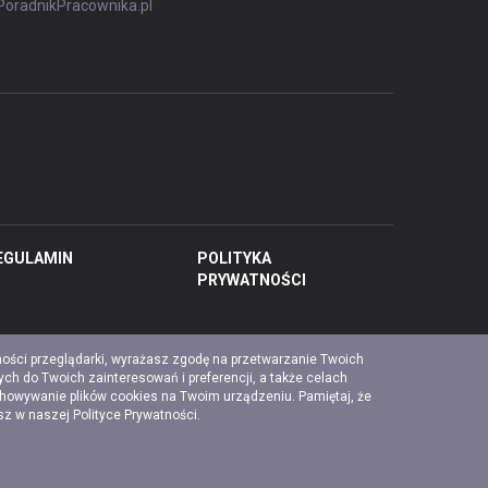
PoradnikPracownika.pl
EGULAMIN
POLITYKA
PRYWATNOŚCI
ności przeglądarki, wyrażasz zgodę na przetwarzanie Twoich
ch do Twoich zainteresowań i preferencji, a także celach
chowywanie plików cookies na Twoim urządzeniu. Pamiętaj, że
esz w naszej
Polityce Prywatności
.