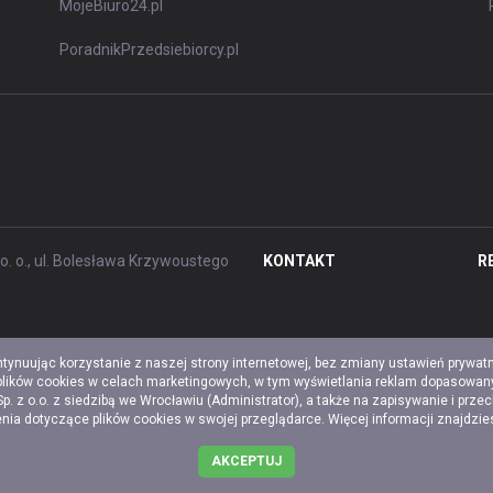
MojeBiuro24.pl
PoradnikPrzedsiebiorcy.pl
. o., ul. Bolesława Krzywoustego
KONTAKT
R
ntynuując korzystanie z naszej strony internetowej, bez zmiany ustawień prywat
 plików cookies w celach marketingowych, w tym wyświetlania reklam dopasowany
z o.o. z siedzibą we Wrocławiu (Administrator), a także na zapisywanie i prze
a dotyczące plików cookies w swojej przeglądarce. Więcej informacji znajdzi
AKCEPTUJ