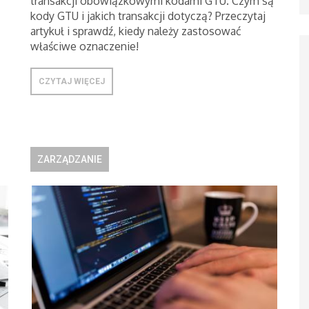
transakcji obowiązkowymi kodami GTU. Czym są
kody GTU i jakich transakcji dotyczą? Przeczytaj
artykuł i sprawdź, kiedy należy zastosować
właściwe oznaczenie!
CZYTAJ WIĘCEJ
ZARZĄDZANIE