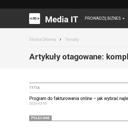
PROWADZĘ BIZNES
Strona Główna
Tematy
Artykuły otagowane:
kompl
TYTUŁ
Program do fakturowania online – jak wybrać naj
2020-02-05
POLECANE