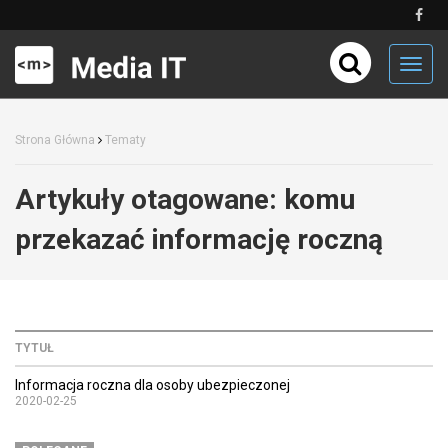
Toggl
navig
Strona Główna
Tematy
Artykuły otagowane:
komu
przekazać informację roczną
TYTUŁ
Informacja roczna dla osoby ubezpieczonej
2020-02-25