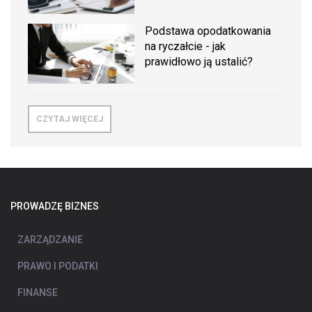
Podstawa opodatkowania
na ryczałcie - jak
prawidłowo ją ustalić?
CZYTAJ WIĘCEJ
PROWADZĘ BIZNES
ZARZĄDZANIE
PRAWO I PODATKI
FINANSE