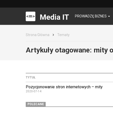
PROWADZĘ BIZNES
Strona Główna
Tematy
Artykuły otagowane:
mity 
TYTUŁ
Pozycjonowanie stron internetowych – mity
2020-07-14
POLECANE