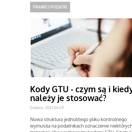
PRAWO I PODATKI
Kody GTU - czym są i kied
należy je stosować?
Dodano: 2021-06-29
Nowa struktura jednolitego pliku kontrolnego
wymusiła na podatnikach oznaczenie niektóryc