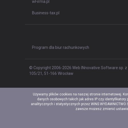
wFirma.pl
Business-tax.pl
Program dla biur rachunkowych
© Copyright 2006-2026 Web INnovative Software sp. z o
105/21, 51-166 Wrocław
Używamy plików cookies na naszej stronie internetowej. Ko
danych osobowych takich jak adres IP czy identyfikatory
analitycznych i statystycznych przez WINS WYDAWNICTWO Sp. 
zawsze możesz zmienić ustawieni