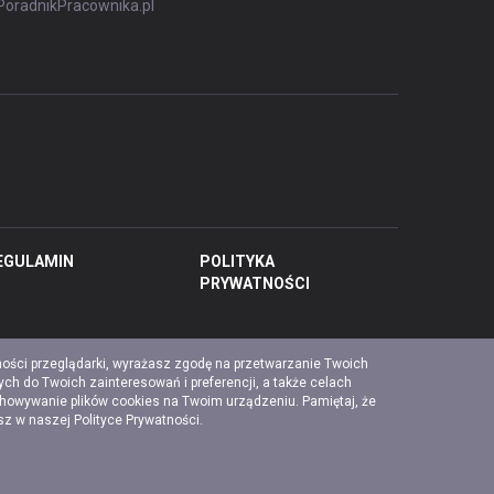
PoradnikPracownika.pl
EGULAMIN
POLITYKA
PRYWATNOŚCI
ności przeglądarki, wyrażasz zgodę na przetwarzanie Twoich
ch do Twoich zainteresowań i preferencji, a także celach
chowywanie plików cookies na Twoim urządzeniu. Pamiętaj, że
esz w naszej
Polityce Prywatności
.