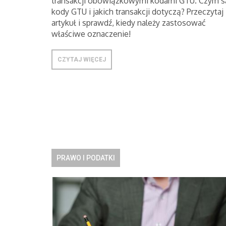
transakcji obowiązkowymi kodami GTU. Czym s
kody GTU i jakich transakcji dotyczą? Przeczytaj
artykuł i sprawdź, kiedy należy zastosować
właściwe oznaczenie!
CZYTAJ WIĘCEJ
PRAWO I PODATKI