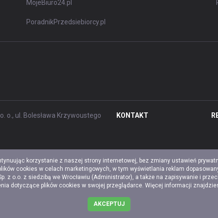
MojeBiuro24.pl
PoradnikPrzedsiebiorcy.pl
. o., ul. Bolesława Krzywoustego
KONTAKT
R
ntynuując korzystanie z naszej strony internetowej, bez zmiany ustawień prywat
 plików cookies w celach marketingowych, w tym wyświetlania reklam dopasowany
z o.o. z siedzibą we Wrocławiu (Administrator), a także na zapisywanie i prze
a dotyczące plików cookies w swojej przeglądarce. Więcej informacji znajdzi
AKCEPTUJ