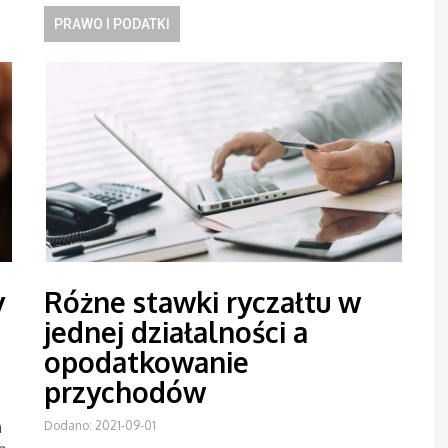
PRAWO I PODATKI
y
Różne stawki ryczałtu w
jednej działalności a
opodatkowanie
przychodów
h
Dodano: 2021-09-01