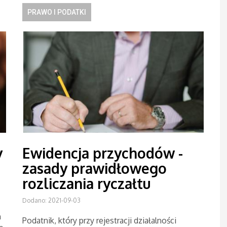
PRAWO I PODATKI
y
Ewidencja przychodów -
zasady prawidłowego
rozliczania ryczałtu
Dodano: 2021-09-03
h
Podatnik, który przy rejestracji działalności