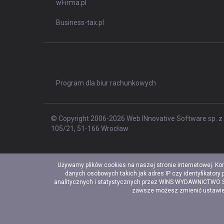
wFirma.pl
Business-tax.pl
Program dla biur rachunkowych
© Copyright 2006-2026 Web INnovative Software sp. z o
105/21, 51-166 Wrocław
Używamy plików cookies na naszej stronie internetowej. Ko
danych osobowych takich jak adres IP czy identyfikatory
analitycznych i statystycznych przez WINS WYDAWNICTWO Sp. 
zawsze możesz zmienić ustawieni