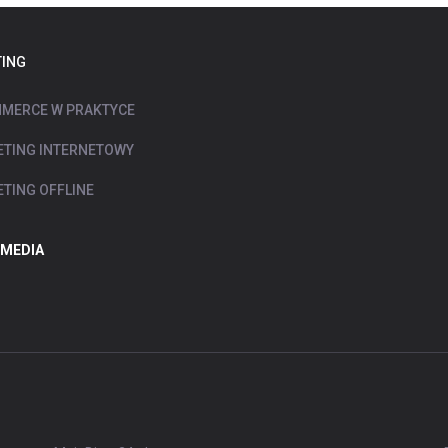
ING
MERCE W PRAKTYCE
TING INTERNETOWY
TING OFFLINE
 MEDIA