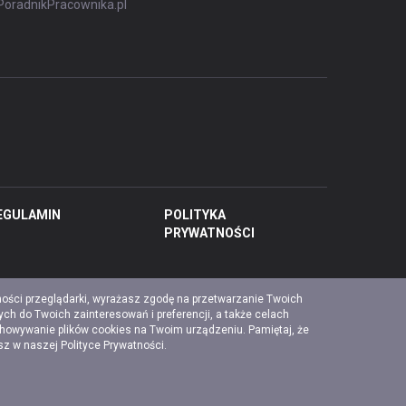
PoradnikPracownika.pl
EGULAMIN
POLITYKA
PRYWATNOŚCI
ności przeglądarki, wyrażasz zgodę na przetwarzanie Twoich
ch do Twoich zainteresowań i preferencji, a także celach
chowywanie plików cookies na Twoim urządzeniu. Pamiętaj, że
esz w naszej
Polityce Prywatności
.