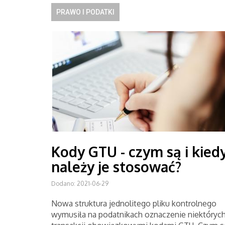
PRAWO I PODATKI
Kody GTU - czym są i kied
należy je stosować?
Dodano: 2021-06-29
Nowa struktura jednolitego pliku kontrolnego
wymusiła na podatnikach oznaczenie niektóryc