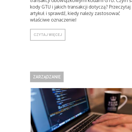
transakcji obowiązkowymi kodami GTU. Czym s
kody GTU i jakich transakcji dotyczą? Przeczytaj
artykuł i sprawdź, kiedy należy zastosować
właściwe oznaczenie!
CZYTAJ WIĘCEJ
ZARZĄDZANIE