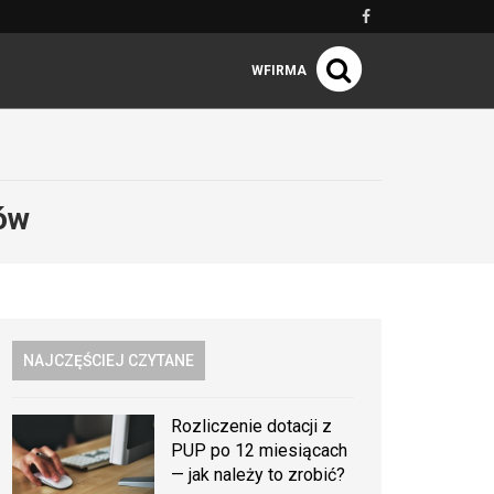
WFIRMA
ów
NAJCZĘŚCIEJ CZYTANE
Rozliczenie dotacji z
PUP po 12 miesiącach
— jak należy to zrobić?