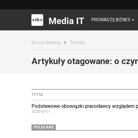
PROWADZĘ BIZNES
Strona Główna
Tematy
Artykuły otagowane:
o czy
TYTUŁ
Podstawowe obowiązki pracodawcy względem 
2020-03-11
POLECANE