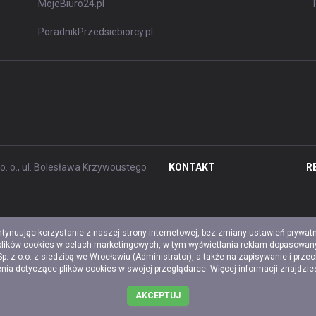
MojeBiuro24.pl
PoradnikPrzedsiebiorcy.pl
. o., ul. Bolesława Krzywoustego
KONTAKT
R
ntynuując korzystanie z naszej strony internetowej, bez zmiany ustawień prywat
 plików cookies w celach marketingowych, w tym wyświetlania reklam dopasowany
z o.o. z siedzibą we Wrocławiu (Administrator), a także na zapisywanie i prze
a dotyczące plików cookies w swojej przeglądarce. Więcej informacji znajdzi
AKCEPTUJ