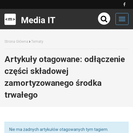
Toggl
navig
Strona Główna
Tematy
Artykuły otagowane:
odłączenie
części składowej
zamortyzowanego środka
trwałego
Nie ma żadnych artykułów otagowanych tym tagiem.