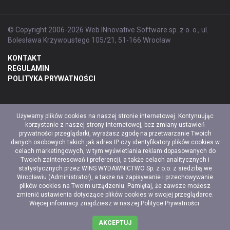
© Copyright 2006-2026 Web INnovative Software sp. z o. o., ul.
Bolesława Krzywoustego 105/21, 51-166 Wrocław
KONTAKT
REGULAMIN
POLITYKA PRYWATNOŚCI
Używamy plików cookies na naszej stronie internetowej. Kontynuując
korzystanie z naszej strony internetowej, bez zmiany ustawień
prywatności przeglądarki, wyrażasz zgodę na przetwarzanie Twoich
danych osobowych takich jak adres IP czy identyfikatory plików cookies w
celach marketingowych, w tym wyświetlania reklam dopasowanych do
Twoich zainteresowań i preferencji, a także celach analitycznych i
statystycznych przez WINS WYDAWNICTWO Sp. z o.o. z siedzibą we
Wrocławiu (Administrator), a także na zapisywanie i przechowywanie
plików cookies na Twoim urządzeniu. Pamiętaj, że zawsze możesz
zmienić ustawienia dotyczące plików cookies w swojej przeglądarce.
Więcej informacji znajdziesz w naszej
Polityce Prywatności
.
AKCEPTUJ