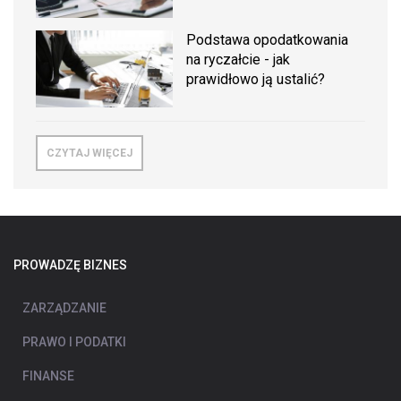
Podstawa opodatkowania
na ryczałcie - jak
prawidłowo ją ustalić?
CZYTAJ WIĘCEJ
PROWADZĘ BIZNES
ZARZĄDZANIE
PRAWO I PODATKI
FINANSE