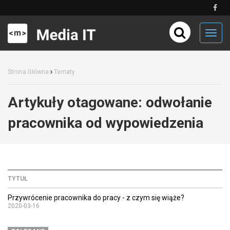
Toggl
navig
Strona Główna
Tematy
Artykuły otagowane:
odwołanie
pracownika od wypowiedzenia
TYTUŁ
Przywrócenie pracownika do pracy - z czym się wiąże?
2020-03-16