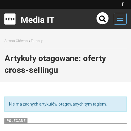
Toggl
navig
Strona Główna
Tematy
Artykuły otagowane:
oferty
cross-sellingu
Nie ma żadnych artykułów otagowanych tym tagiem.
POLECANE