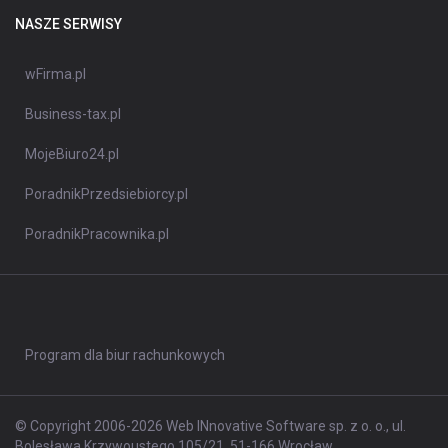
NASZE SERWISY
wFirma.pl
Business-tax.pl
MojeBiuro24.pl
PoradnikPrzedsiebiorcy.pl
PoradnikPracownika.pl
Program dla biur rachunkowych
© Copyright 2006-2026 Web INnovative Software sp. z o. o., ul.
Bolesława Krzywoustego 105/21, 51-166 Wrocław