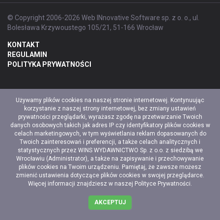
© Copyright 2006-2026 Web INnovative Software sp. z o. o., ul.
Bolesława Krzywoustego 105/21, 51-166 Wrocław
KONTAKT
REGULAMIN
POLITYKA PRYWATNOŚCI
Używamy plików cookies na naszej stronie internetowej. Kontynuując
korzystanie z naszej strony internetowej, bez zmiany ustawień
prywatności przeglądarki, wyrażasz zgodę na przetwarzanie Twoich
danych osobowych takich jak adres IP czy identyfikatory plików cookies w
celach marketingowych, w tym wyświetlania reklam dopasowanych do
Twoich zainteresowań i preferencji, a także celach analitycznych i
statystycznych przez WINS WYDAWNICTWO Sp. z o.o. z siedzibą we
Wrocławiu (Administrator), a także na zapisywanie i przechowywanie
plików cookies na Twoim urządzeniu. Pamiętaj, że zawsze możesz
zmienić ustawienia dotyczące plików cookies w swojej przeglądarce.
Więcej informacji znajdziesz w naszej
Polityce Prywatności
.
AKCEPTUJ