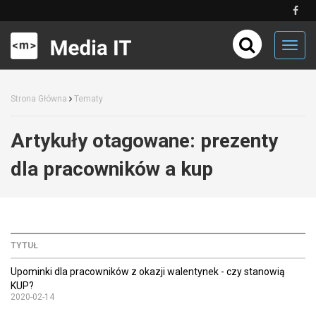
Toggl
navig
Strona Główna
Tematy
Artykuły otagowane:
prezenty
dla pracowników a kup
TYTUŁ
Upominki dla pracowników z okazji walentynek - czy stanowią
KUP?
2020-02-14