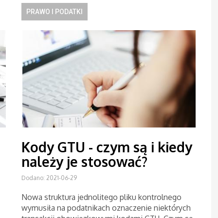
PRAWO I PODATKI
Kody GTU - czym są i kiedy
należy je stosować?
Dodano: 2021-06-29
Nowa struktura jednolitego pliku kontrolnego
wymusiła na podatnikach oznaczenie niektórych