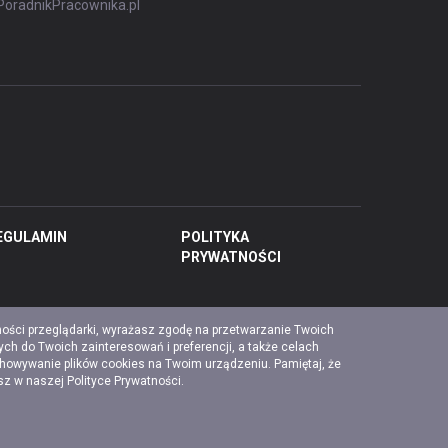
PoradnikPracownika.pl
EGULAMIN
POLITYKA
PRYWATNOŚCI
ności przeglądarki, wyrażasz zgodę na przetwarzanie Twoich
ch do Twoich zainteresowań i preferencji, a także celach
chowywanie plików cookies na Twoim urządzeniu. Pamiętaj, że
esz w naszej
Polityce Prywatności
.