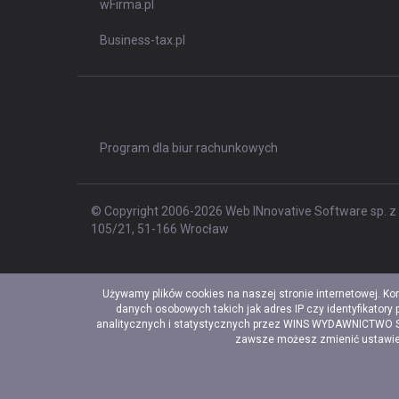
wFirma.pl
Business-tax.pl
Program dla biur rachunkowych
© Copyright 2006-2026 Web INnovative Software sp. z o
105/21, 51-166 Wrocław
Używamy plików cookies na naszej stronie internetowej. Ko
danych osobowych takich jak adres IP czy identyfikatory
analitycznych i statystycznych przez WINS WYDAWNICTWO Sp. 
zawsze możesz zmienić ustawieni