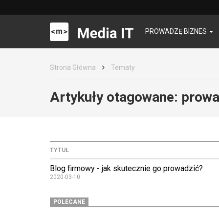
PROWADZĘ BIZNES
Strona Główna
Tematy
Artykuły otagowane:
prowa
TYTUŁ
Blog firmowy - jak skutecznie go prowadzić?
2020-03-10
POLECANE