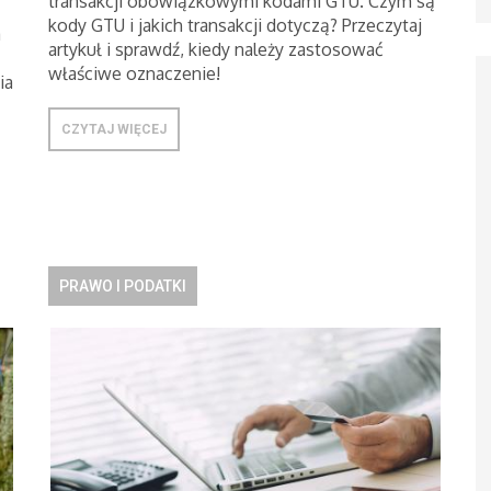
transakcji obowiązkowymi kodami GTU. Czym są
kody GTU i jakich transakcji dotyczą? Przeczytaj
a
artykuł i sprawdź, kiedy należy zastosować
właściwe oznaczenie!
ia
CZYTAJ WIĘCEJ
PRAWO I PODATKI