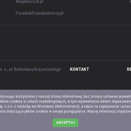
MojeBiuro24.pl
PoradnikPrzedsiebiorcy.pl
. o., ul. Bolesława Krzywoustego
KONTAKT
R
ntynuując korzystanie z naszej strony internetowej, bez zmiany ustawień prywat
 plików cookies w celach marketingowych, w tym wyświetlania reklam dopasowany
z o.o. z siedzibą we Wrocławiu (Administrator), a także na zapisywanie i prze
a dotyczące plików cookies w swojej przeglądarce. Więcej informacji znajdzi
AKCEPTUJ