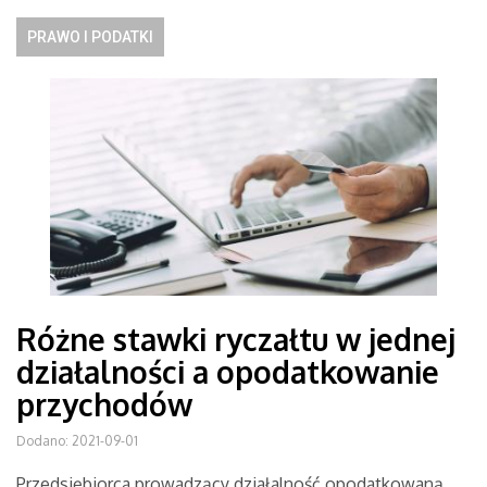
PRAWO I PODATKI
Różne stawki ryczałtu w jednej
działalności a opodatkowanie
przychodów
Dodano: 2021-09-01
Przedsiębiorca prowadzący działalność opodatkowaną