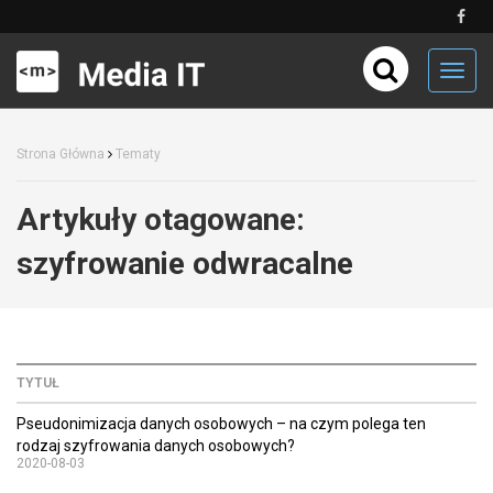
Toggl
navig
Strona Główna
Tematy
Artykuły otagowane:
szyfrowanie odwracalne
TYTUŁ
Pseudonimizacja danych osobowych – na czym polega ten
rodzaj szyfrowania danych osobowych?
2020-08-03