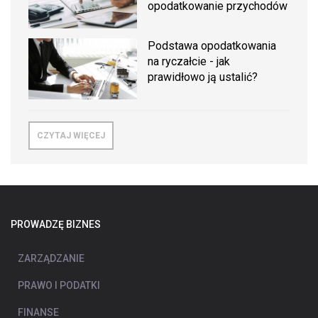
opodatkowanie przychodów
Podstawa opodatkowania
na ryczałcie - jak
prawidłowo ją ustalić?
CZYTAJ WIĘCEJ
PROWADZĘ BIZNES
ZARZĄDZANIE
PRAWO I PODATKI
FINANSE