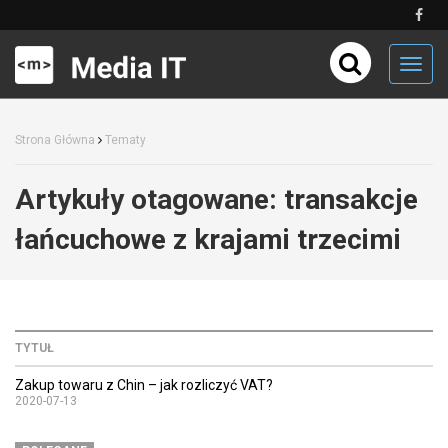
Toggl
navig
Strona Główna
Tematy
Artykuły otagowane:
transakcje
łańcuchowe z krajami trzecimi
TYTUŁ
Zakup towaru z Chin – jak rozliczyć VAT?
2020-07-13