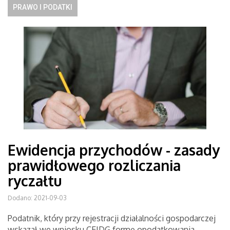
PRAWO I PODATKI
Ewidencja przychodów - zasady
prawidłowego rozliczania
ryczałtu
Dodano: 2021-09-03
Podatnik, który przy rejestracji działalności gospodarczej
wskazał we wniosku CEIDG formę opodatkowania