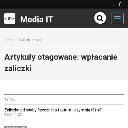
Toggl
navig
Strona Główna
Tematy
Artykuły otagowane:
wpłacanie
zaliczki
TYTUŁ
Zaliczka od osoby fizycznej a faktura - czym się różni?
2021-11-23