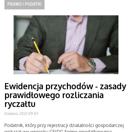
PRAWO I PODATKI
Ewidencja przychodów - zasady
prawidłowego rozliczania
ryczałtu
Dodano: 2021-09-03
Podatnik, który przy rejestracji działalności gospodarczej
wskazał we wniosku CEIDG formę opodatkowania