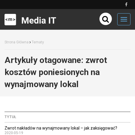
Toggl
navig
Strona Główna
Tematy
Artykuły otagowane:
zwrot
kosztów poniesionych na
wynajmowany lokal
TYTUŁ
Zwrot nakładów na wynajmowany lokal – jak zaksięgować?
2020-05-19