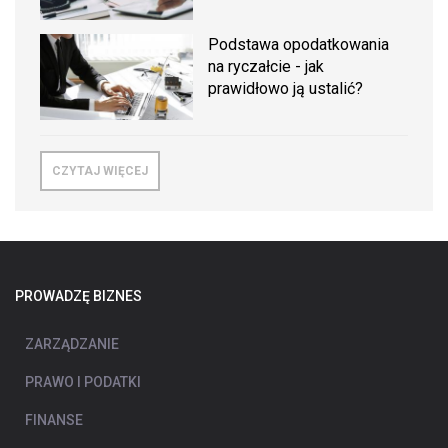
Podstawa opodatkowania
na ryczałcie - jak
prawidłowo ją ustalić?
CZYTAJ WIĘCEJ
PROWADZĘ BIZNES
ZARZĄDZANIE
PRAWO I PODATKI
FINANSE