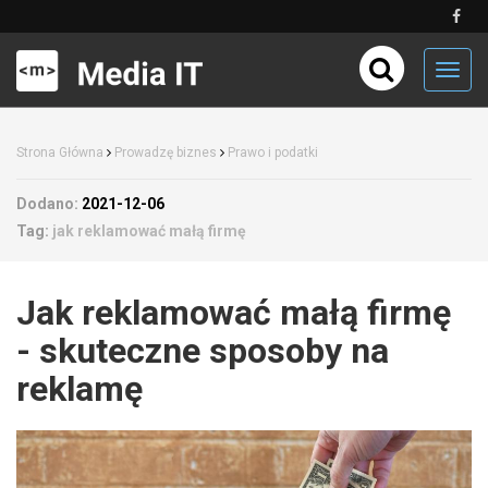
Toggl
navig
Strona Główna
Prowadzę biznes
Prawo i podatki
Dodano:
2021-12-06
Tag:
jak reklamować małą firmę
Jak reklamować małą firmę
- skuteczne sposoby na
reklamę