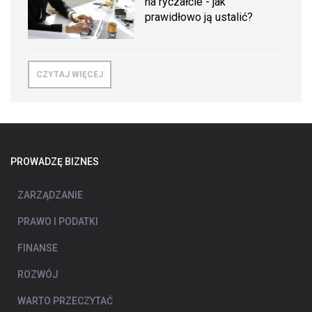
na ryczałcie - jak
prawidłowo ją ustalić?
CZYTAJ WIĘCEJ
PROWADZĘ BIZNES
ZARZĄDZANIE
PRAWO I PODATKI
FINANSE
ROZWÓJ
WARTO PRZECZYTAĆ