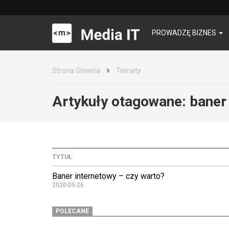
PROWADZĘ BIZNES
Strona Główna
Tematy
Artykuły otagowane:
baner
TYTUŁ
Baner internetowy – czy warto?
2020-05-26
POLECANE