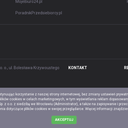
MojeBiuro24.pl
PoradnikPrzedsiebiorcy.pl
. o., ul. Bolesława Krzywoustego
KONTAKT
R
ntynuując korzystanie z naszej strony internetowej, bez zmiany ustawień prywat
 plików cookies w celach marketingowych, w tym wyświetlania reklam dopasowany
z o.o. z siedzibą we Wrocławiu (Administrator), a także na zapisywanie i prze
a dotyczące plików cookies w swojej przeglądarce. Więcej informacji znajdzi
AKCEPTUJ