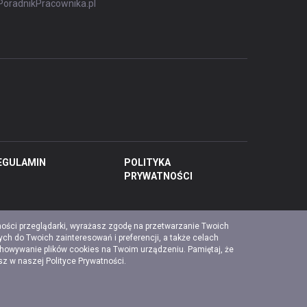
PoradnikPracownika.pl
EGULAMIN
POLITYKA
PRYWATNOŚCI
ności przeglądarki, wyrażasz zgodę na przetwarzanie Twoich
ch do Twoich zainteresowań i preferencji, a także celach
chowywanie plików cookies na Twoim urządzeniu. Pamiętaj, że
esz w naszej
Polityce Prywatności
.