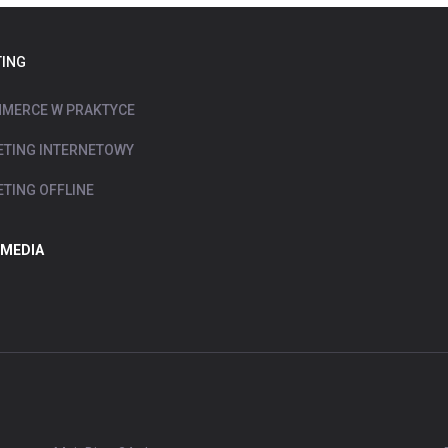
ING
MERCE W PRAKTYCE
TING INTERNETOWY
TING OFFLINE
 MEDIA