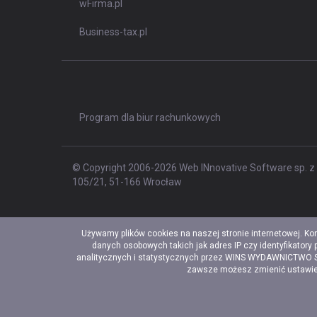
wFirma.pl
Business-tax.pl
Program dla biur rachunkowych
© Copyright 2006-2026 Web INnovative Software sp. z o
105/21, 51-166 Wrocław
Używamy plików cookies na naszej stronie internetowej. Ko
danych osobowych takich jak adres IP czy identyfikatory
analitycznych i statystycznych przez WINS WYDAWNICTWO Sp. 
zawsze możesz zmienić ustawieni