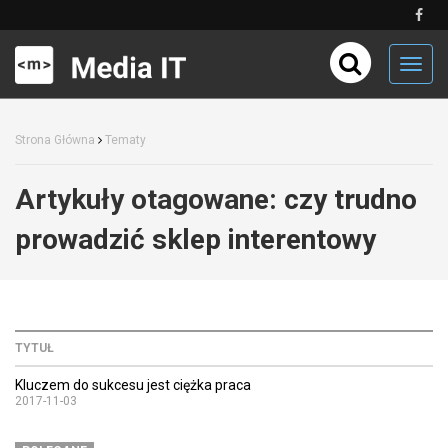
Toggl
navig
Strona Główna
Tematy
Artykuły otagowane:
czy trudno
prowadzić sklep interentowy
TYTUŁ
Kluczem do sukcesu jest ciężka praca
2017-11-03