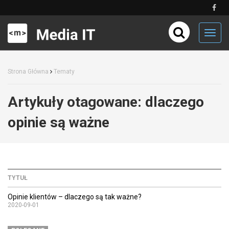
Toggl
navig
Strona Główna
Tematy
Artykuły otagowane:
dlaczego
opinie są ważne
TYTUŁ
Opinie klientów – dlaczego są tak ważne?
2020-09-01