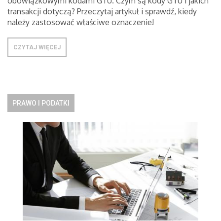
obowiązkowymi kodami GTU. Czym są kody GTU i jakich
transakcji dotyczą? Przeczytaj artykuł i sprawdź, kiedy
należy zastosować właściwe oznaczenie!
CZYTAJ WIĘCEJ
PRAWO I PODATKI