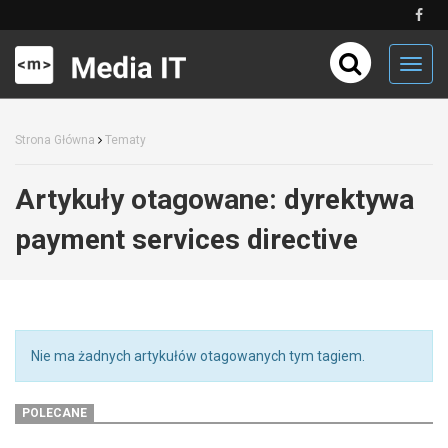
Toggl
navig
Strona Główna
Tematy
Artykuły otagowane:
dyrektywa
payment services directive
Nie ma żadnych artykułów otagowanych tym tagiem.
POLECANE