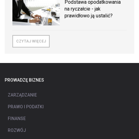
Podstawa opodatkowania
na ryczałcie - jak
prawidłowo ją ustalić?
CZYTAJ WIĘCEJ
PROWADZĘ BIZNES
ZARZĄDZANIE
PRAWO I PODATKI
FINANSE
ROZWÓJ