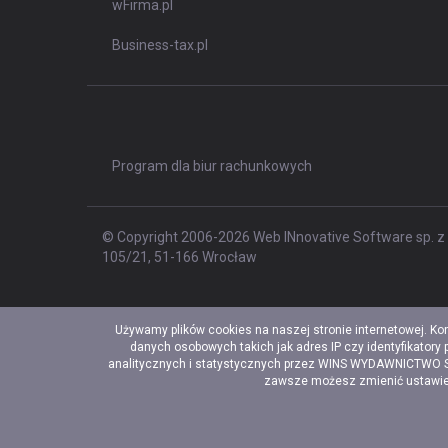
wFirma.pl
Business-tax.pl
Program dla biur rachunkowych
© Copyright 2006-2026 Web INnovative Software sp. z o
105/21, 51-166 Wrocław
Używamy plików cookies na naszej stronie internetowej. Ko
danych osobowych takich jak adres IP czy identyfikatory
analitycznych i statystycznych przez WINS WYDAWNICTWO Sp. 
zawsze możesz zmienić ustawieni