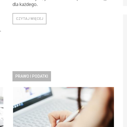
dla każdego.
CZYTAJ WIĘCEJ
,
.
PRAWO I PODATKI