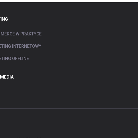
ING
MERCE W PRAKTYCE
TING INTERNETOWY
TING OFFLINE
 MEDIA