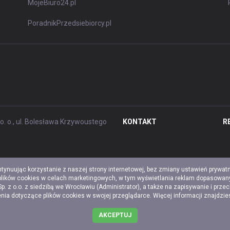
MojeBiuro24.pl
PoradnikPrzedsiebiorcy.pl
. o., ul. Bolesława Krzywoustego
KONTAKT
R
ntynuując korzystanie z naszej strony internetowej, bez zmiany ustawień prywat
 plików cookies w celach marketingowych, w tym wyświetlania reklam dopasowany
z o.o. z siedzibą we Wrocławiu (Administrator), a także na zapisywanie i prze
a dotyczące plików cookies w swojej przeglądarce. Więcej informacji znajdzi
AKCEPTUJ