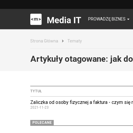
PROWADZĘ BIZNES
Strona Główna
Tematy
Artykuły otagowane:
jak d
TYTUŁ
Zaliczka od osoby fizycznej a faktura - czym się 
2021-11-23
POLECANE