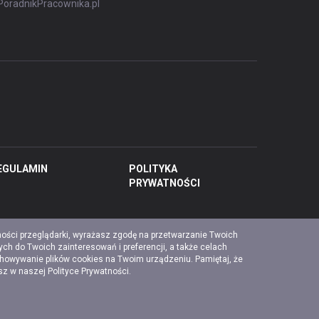
PoradnikPracownika.pl
EGULAMIN
POLITYKA
PRYWATNOŚCI
ności przeglądarki, wyrażasz zgodę na przetwarzanie Twoich
ch do Twoich zainteresowań i preferencji, a także celach
chowywanie plików cookies na Twoim urządzeniu. Pamiętaj, że
esz w naszej
Polityce Prywatności
.