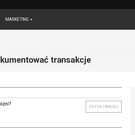
MARKETING
okumentować transakcje
różni?
CZYTAJ WIĘCEJ