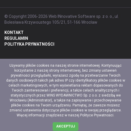
© Copyright 2006-2026 Web INnovative Software sp. z o. o., ul.
Bolesława Krzywoustego 105/21, 51-166 Wrocław
KONTAKT
REGULAMIN
POLITYKA PRYWATNOŚCI
Używamy plików cookies na naszej stronie internetowej. Kontynuując
korzystanie z naszej strony internetowej, bez zmiany ustawień
prywatności przeglądarki, wyrażasz zgodę na przetwarzanie Twoich
danych osobowych takich jak adres IP czy identyfikatory plików cookies w
celach marketingowych, w tym wyświetlania reklam dopasowanych do
Twoich zainteresowań i preferencji, a także celach analitycznych i
statystycznych przez WINS WYDAWNICTWO Sp. z o.o. z siedzibą we
Wrocławiu (Administrator), a także na zapisywanie i przechowywanie
plików cookies na Twoim urządzeniu. Pamiętaj, że zawsze możesz
zmienić ustawienia dotyczące plików cookies w swojej przeglądarce.
Więcej informacji znajdziesz w naszej
Polityce Prywatności
.
AKCEPTUJ