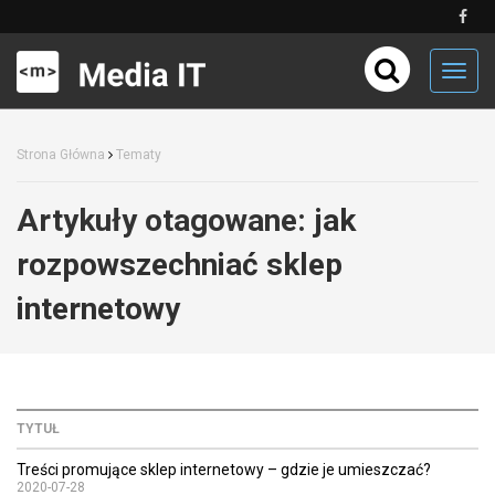
Toggl
navig
Strona Główna
Tematy
Artykuły otagowane:
jak
rozpowszechniać sklep
internetowy
TYTUŁ
Treści promujące sklep internetowy – gdzie je umieszczać?
2020-07-28