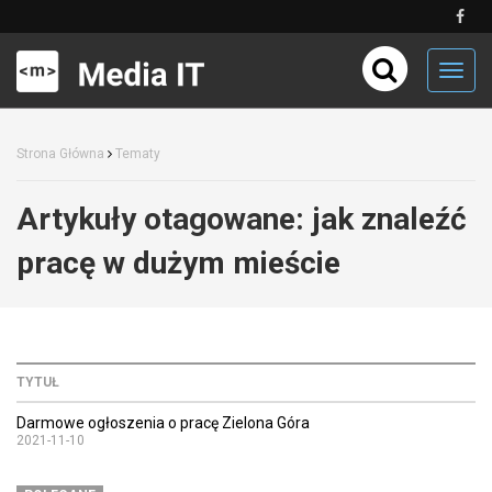
Toggl
navig
Strona Główna
Tematy
Artykuły otagowane:
jak znaleźć
pracę w dużym mieście
TYTUŁ
Darmowe ogłoszenia o pracę Zielona Góra
2021-11-10