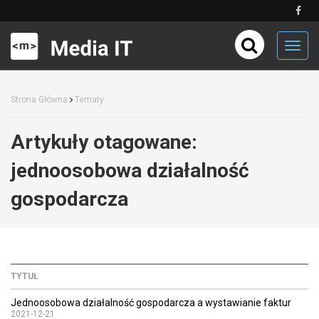
Toggl
navig
Strona Główna
Tematy
Artykuły otagowane:
jednoosobowa działalność
gospodarcza
TYTUŁ
Jednoosobowa działalność gospodarcza a wystawianie faktur
2021-12-21