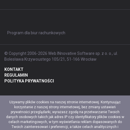
Program dla biur rachunkowych
© Copyright 2006-2026 Web INnovative Software sp. z o. o., ul.
Bolesława Krzywoustego 105/21, 51-166 Wrocław
KONTAKT
REGULAMIN
POLITYKA PRYWATNOŚCI
Używamy plików cookies na naszej stronie internetowej. Kontynuując
korzystanie z naszej strony internetowej, bez zmiany ustawień
prywatności przeglądarki, wyrażasz zgodę na przetwarzanie Twoich
danych osobowych takich jak adres IP czy identyfikatory plików cookies w
celach marketingowych, w tym wyświetlania reklam dopasowanych do
Twoich zainteresowań i preferencji, a także celach analitycznych i