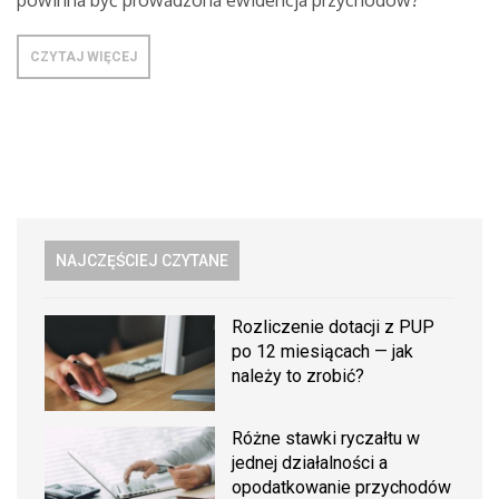
powinna być prowadzona ewidencja przychodów?
CZYTAJ WIĘCEJ
NAJCZĘŚCIEJ CZYTANE
Rozliczenie dotacji z PUP
po 12 miesiącach — jak
należy to zrobić?
Różne stawki ryczałtu w
jednej działalności a
opodatkowanie przychodów