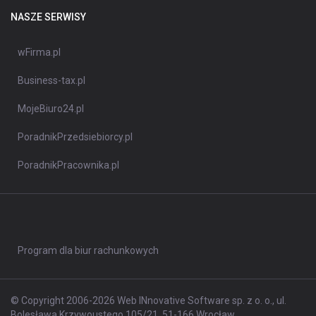
NASZE SERWISY
wFirma.pl
Business-tax.pl
MojeBiuro24.pl
PoradnikPrzedsiebiorcy.pl
PoradnikPracownika.pl
Program dla biur rachunkowych
© Copyright 2006-2026 Web INnovative Software sp. z o. o., ul.
Bolesława Krzywoustego 105/21, 51-166 Wrocław