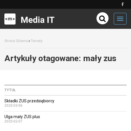
Toggl
navig
Strona Główna
Tematy
Artykuły otagowane:
mały zus
TYTUŁ
Składki ZUS przedsiębiorcy
2020-03-06
Ulga mały ZUS plus
2020-02-07