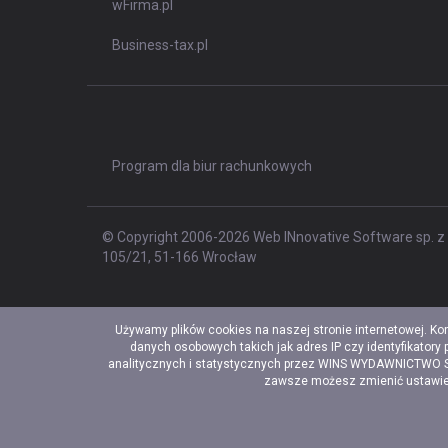
wFirma.pl
Business-tax.pl
Program dla biur rachunkowych
© Copyright 2006-2026 Web INnovative Software sp. z o
105/21, 51-166 Wrocław
Używamy plików cookies na naszej stronie internetowej. Ko
danych osobowych takich jak adres IP czy identyfikatory
analitycznych i statystycznych przez WINS WYDAWNICTWO Sp. 
zawsze możesz zmienić ustawieni