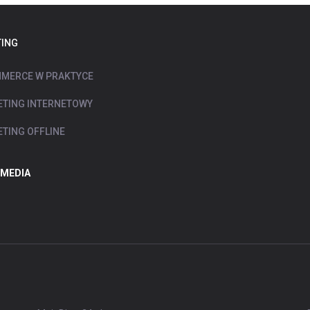
ING
MERCE W PRAKTYCE
TING INTERNETOWY
TING OFFLINE
 MEDIA