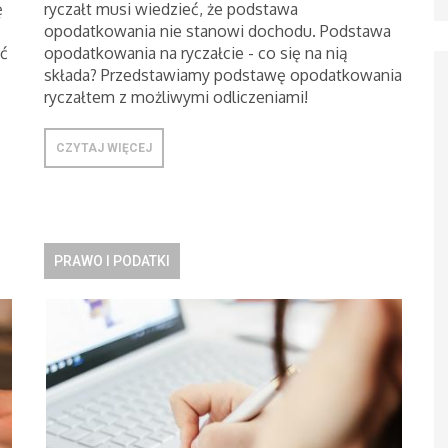
ę
ryczałt musi wiedzieć, że podstawa
opodatkowania nie stanowi dochodu. Podstawa
ć
opodatkowania na ryczałcie - co się na nią
składa? Przedstawiamy podstawę opodatkowania
ryczałtem z możliwymi odliczeniami!
CZYTAJ WIĘCEJ
PRAWO I PODATKI