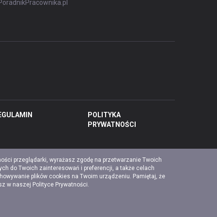
PoradnikPracownika.pl
EGULAMIN
POLITYKA
PRYWATNOŚCI
ności przeglądarki, wyrażasz zgodę na przetwarzanie Twoich
ch do Twoich zainteresowań i preferencji, a także celach
chowywanie plików cookies na Twoim urządzeniu. Pamiętaj, że
esz w naszej
Polityce Prywatności
.