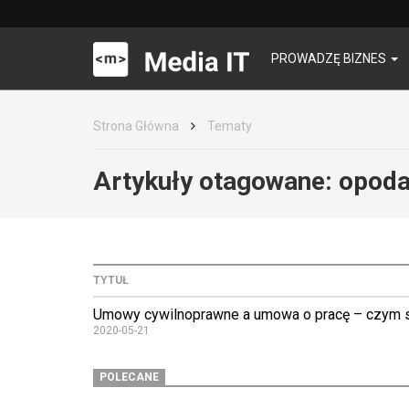
PROWADZĘ BIZNES
Strona Główna
Tematy
Artykuły otagowane:
opoda
TYTUŁ
Umowy cywilnoprawne a umowa o pracę – czym s
2020-05-21
POLECANE