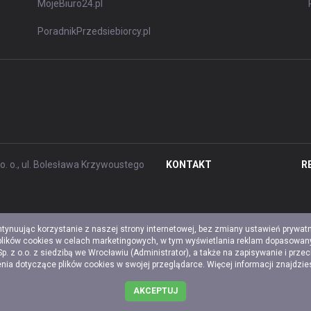
MojeBiuro24.pl
PoradnikPrzedsiebiorcy.pl
. o., ul. Bolesława Krzywoustego
KONTAKT
R
ntynuując korzystanie z naszej strony internetowej, bez zmiany ustawień prywat
 plików cookies w celach marketingowych, w tym wyświetlania reklam dopasowany
z o.o. z siedzibą we Wrocławiu (Administrator), a także na zapisywanie i prze
a dotyczące plików cookies w swojej przeglądarce. Więcej informacji znajdzi
AKCEPTUJ