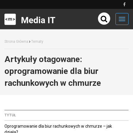
Toggl
navig
Strona Główna
Tematy
Artykuły otagowane:
oprogramowanie dla biur
rachunkowych w chmurze
TYTUŁ
Oprogramowanie dla biur rachunkowych w chmurze – jak
działa?