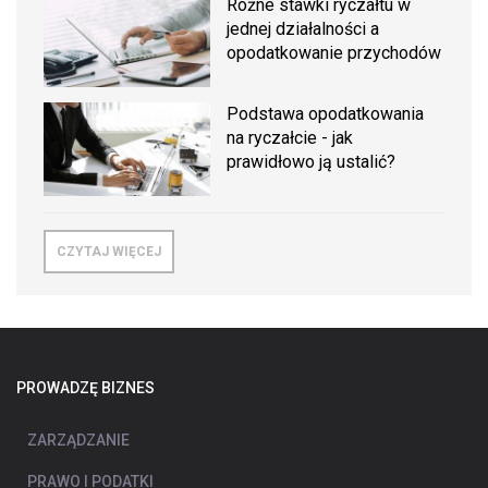
Różne stawki ryczałtu w
jednej działalności a
opodatkowanie przychodów
Podstawa opodatkowania
na ryczałcie - jak
prawidłowo ją ustalić?
CZYTAJ WIĘCEJ
PROWADZĘ BIZNES
ZARZĄDZANIE
PRAWO I PODATKI