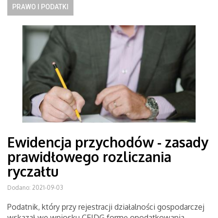
PRAWO I PODATKI
Ewidencja przychodów - zasady
prawidłowego rozliczania
ryczałtu
Dodano: 2021-09-03
Podatnik, który przy rejestracji działalności gospodarczej
wskazał we wniosku CEIDG formę opodatkowania