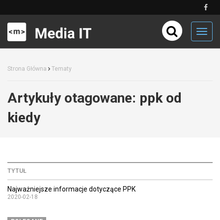
Toggl
navig
Strona Główna
Tematy
Artykuły otagowane:
ppk od
kiedy
TYTUŁ
Najważniejsze informacje dotyczące PPK
2020-02-18