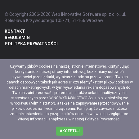
© Copyright 2006-2026 Web INnovative Software sp. z o. o., ul.
Bolesława Krzywoustego 105/21, 51-166 Wrocław
KONTAKT
REGULAMIN
POLITYKA PRYWATNOŚCI
Używamy plików cookies na naszej stronie internetowej. Kontynuując
korzystanie z naszej strony internetowej, bez zmiany ustawień
prywatności przeglądarki, wyrażasz zgodę na przetwarzanie Twoich
danych osobowych takich jak adres IP czy identyfikatory plików cookies w
celach marketingowych, w tym wyświetlania reklam dopasowanych do
Twoich zainteresowań i preferencji, a także celach analitycznych i
statystycznych przez WINS WYDAWNICTWO Sp. z o.o. z siedzibą we
Wrocławiu (Administrator), a także na zapisywanie i przechowywanie
plików cookies na Twoim urządzeniu. Pamiętaj, że zawsze możesz
zmienić ustawienia dotyczące plików cookies w swojej przeglądarce.
Więcej informacji znajdziesz w naszej
Polityce Prywatności
.
AKCEPTUJ