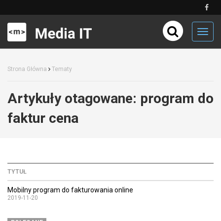
Toggl
navig
Strona Główna
Tematy
Artykuły otagowane:
program do
faktur cena
TYTUŁ
Mobilny program do fakturowania online
2019-11-20