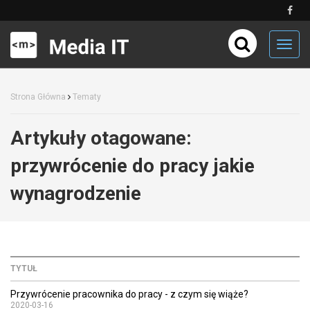
Toggl
navig
Strona Główna
Tematy
Artykuły otagowane:
przywrócenie do pracy jakie
wynagrodzenie
TYTUŁ
Przywrócenie pracownika do pracy - z czym się wiąże?
2020-03-16