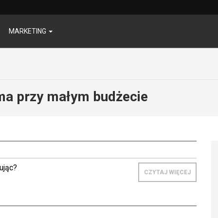
MARKETING
ma przy małym budżecie
ując?
CZYTAJ WIĘCEJ