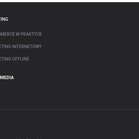
ING
MERCE W PRAKTYCE
TING INTERNETOWY
TING OFFLINE
 MEDIA