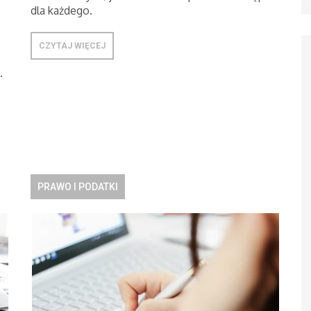
dla każdego.
CZYTAJ WIĘCEJ
,
.
PRAWO I PODATKI