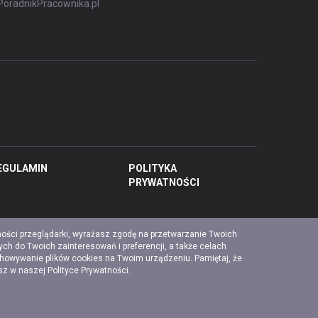
PoradnikPracownika.pl
EGULAMIN
POLITYKA
PRYWATNOŚCI
ności przeglądarki, wyrażasz zgodę na przetwarzanie Twoich
ch do Twoich zainteresowań i preferencji, a także celach
chowywanie plików cookies na Twoim urządzeniu. Pamiętaj, że
esz w naszej
Polityce Prywatności
.