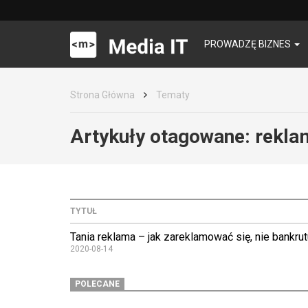
PROWADZĘ BIZNES
Strona Główna
Tematy
Artykuły otagowane:
rekla
TYTUŁ
Tania reklama – jak zareklamować się, nie bankrut
2020-08-14
POLECANE