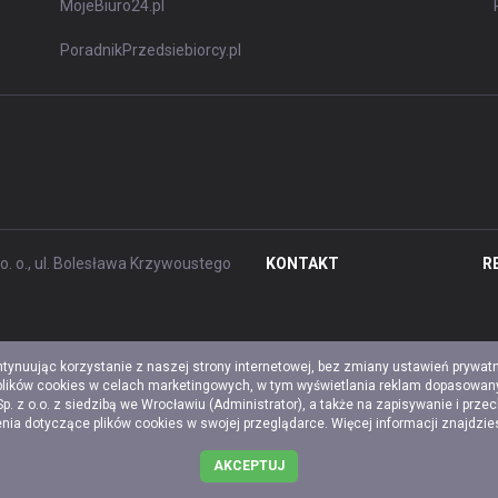
MojeBiuro24.pl
PoradnikPrzedsiebiorcy.pl
. o., ul. Bolesława Krzywoustego
KONTAKT
R
ntynuując korzystanie z naszej strony internetowej, bez zmiany ustawień prywat
 plików cookies w celach marketingowych, w tym wyświetlania reklam dopasowany
z o.o. z siedzibą we Wrocławiu (Administrator), a także na zapisywanie i prze
a dotyczące plików cookies w swojej przeglądarce. Więcej informacji znajdzi
AKCEPTUJ