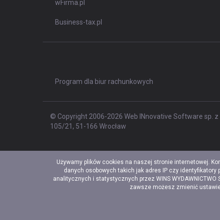
wFirma.pl
Business-tax.pl
Program dla biur rachunkowych
© Copyright 2006-2026 Web INnovative Software sp. z o
105/21, 51-166 Wrocław
Używamy plików cookies na naszej stronie internetowej. Ko
danych osobowych takich jak adres IP czy identyfikatory
analitycznych i statystycznych przez WINS WYDAWNICTWO Sp. 
zawsze możesz zmienić ustawieni