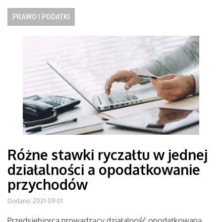
PRAWO I PODATKI
Różne stawki ryczałtu w jednej
działalności a opodatkowanie
przychodów
Dodano: 2021-09-01
Przedsiębiorca prowadzący działalność opodatkowaną