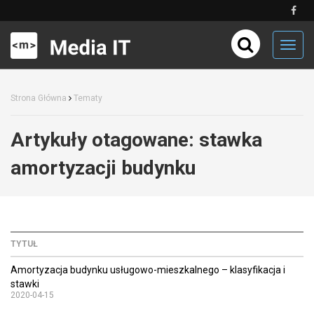
Toggl
navig
Strona Główna
Tematy
Artykuły otagowane:
stawka
amortyzacji budynku
TYTUŁ
Amortyzacja budynku usługowo-mieszkalnego – klasyfikacja i
stawki
2020-04-15