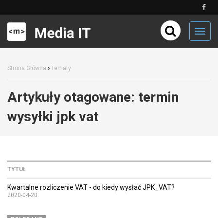
Toggl
navig
Strona Główna
Tematy
Artykuły otagowane:
termin
wysyłki jpk vat
TYTUŁ
Kwartalne rozliczenie VAT - do kiedy wysłać JPK_VAT?
2020-04-20