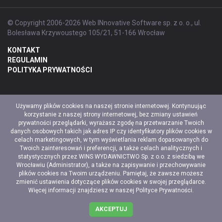
© Copyright 2006-2026 Web INnovative Software sp. z o. o., ul.
Bolesława Krzywoustego 105/21, 51-166 Wrocław
KONTAKT
REGULAMIN
POLITYKA PRYWATNOŚCI
Używamy plików cookies na naszej stronie internetowej. Kontynuując
korzystanie z naszej strony internetowej, bez zmiany ustawień
prywatności przeglądarki, wyrażasz zgodę na przetwarzanie Twoich
danych osobowych takich jak adres IP czy identyfikatory plików cookies w
celach marketingowych, w tym wyświetlania reklam dopasowanych do
Twoich zainteresowań i preferencji, a także celach analitycznych i
statystycznych przez WINS WYDAWNICTWO Sp. z o.o. z siedzibą we
Wrocławiu (Administrator), a także na zapisywanie i przechowywanie
plików cookies na Twoim urządzeniu. Pamiętaj, że zawsze możesz
zmienić ustawienia dotyczące plików cookies w swojej przeglądarce.
Więcej informacji znajdziesz w naszej
Polityce Prywatności
.
AKCEPTUJ