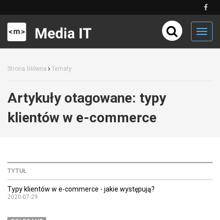
Toggl
navig
Strona Główna
Tematy
Artykuły otagowane:
typy
klientów w e-commerce
TYTUŁ
Typy klientów w e-commerce - jakie występują?
2020-07-29