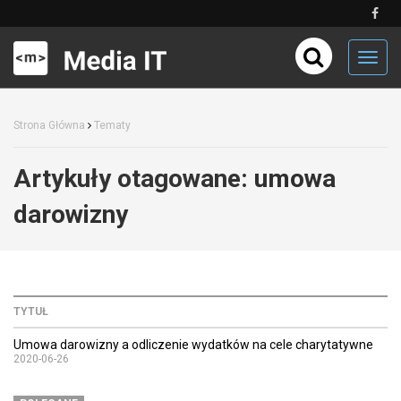
Toggl
navig
Strona Główna
Tematy
Artykuły otagowane:
umowa
darowizny
TYTUŁ
Umowa darowizny a odliczenie wydatków na cele charytatywne
2020-06-26