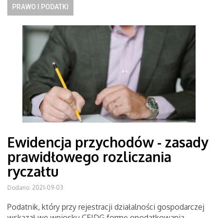
PRAWO I PODATKI
Ewidencja przychodów - zasady
prawidłowego rozliczania
ryczałtu
Dodano: 2021-09-03
Podatnik, który przy rejestracji działalności gospodarczej
wskazał we wniosku CEIDG formę opodatkowania