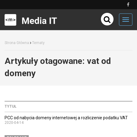
Toggl
navig
Strona Główna
Tematy
Artykuły otagowane:
vat od
domeny
TYTUŁ
PCC od nabycia domeny internetowej a rozliczenie podatku VAT
2020-04-14