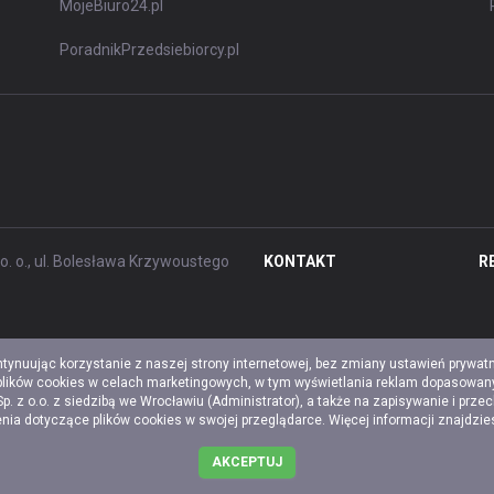
MojeBiuro24.pl
PoradnikPrzedsiebiorcy.pl
. o., ul. Bolesława Krzywoustego
KONTAKT
R
ntynuując korzystanie z naszej strony internetowej, bez zmiany ustawień prywat
 plików cookies w celach marketingowych, w tym wyświetlania reklam dopasowany
z o.o. z siedzibą we Wrocławiu (Administrator), a także na zapisywanie i prze
a dotyczące plików cookies w swojej przeglądarce. Więcej informacji znajdzi
AKCEPTUJ