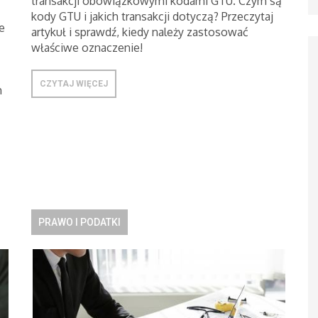
transakcji obowiązkowymi kodami GTU. Czym są
kody GTU i jakich transakcji dotyczą? Przeczytaj
e
artykuł i sprawdź, kiedy należy zastosować
właściwe oznaczenie!
CZYTAJ WIĘCEJ
m
PRAWO I PODATKI