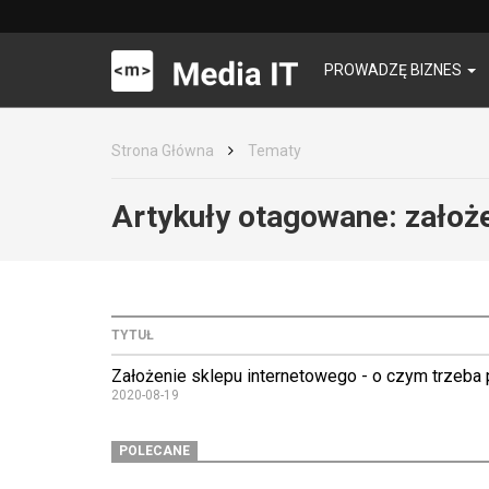
PROWADZĘ BIZNES
Strona Główna
Tematy
Artykuły otagowane:
założ
TYTUŁ
Założenie sklepu internetowego - o czym trzeba
2020-08-19
POLECANE