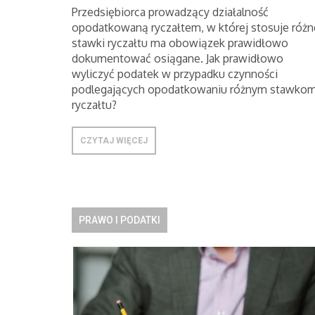
Przedsiębiorca prowadzący działalność
opodatkowaną ryczałtem, w której stosuje różn
stawki ryczałtu ma obowiązek prawidłowo
dokumentować osiągane. Jak prawidłowo
wyliczyć podatek w przypadku czynności
podlegających opodatkowaniu różnym stawko
ryczałtu?
CZYTAJ WIĘCEJ
PRAWO I PODATKI