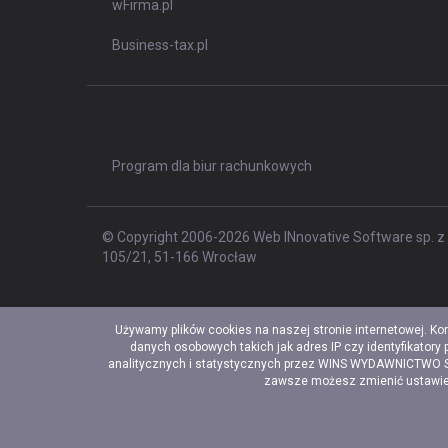
wFirma.pl
Business-tax.pl
Program dla biur rachunkowych
© Copyright 2006-2026 Web INnovative Software sp. z o
105/21, 51-166 Wrocław
Używamy plików cookies na naszej stronie internetowej. Ko
danych osobowych takich jak adres IP czy identyfikatory
analitycznych i statystycznych przez WINS WYDAWNICTWO Sp. 
zawsze możesz zmienić ustawieni