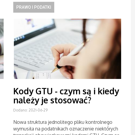
PRAWO I PODATKI
Kody GTU - czym są i kiedy
należy je stosować?
Dodano: 2021-06-29
Nowa struktura jednolitego pliku kontrolnego
wymusiła na podatnikach oznaczenie niektórych