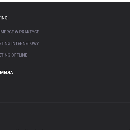
ING
MERCE W PRAKTYCE
TING INTERNETOWY
TING OFFLINE
 MEDIA