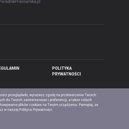
PoradnikPracownika.pl
EGULAMIN
POLITYKA
PRYWATNOŚCI
ności przeglądarki, wyrażasz zgodę na przetwarzanie Twoich
ch do Twoich zainteresowań i preferencji, a także celach
chowywanie plików cookies na Twoim urządzeniu. Pamiętaj, że
esz w naszej
Polityce Prywatności
.