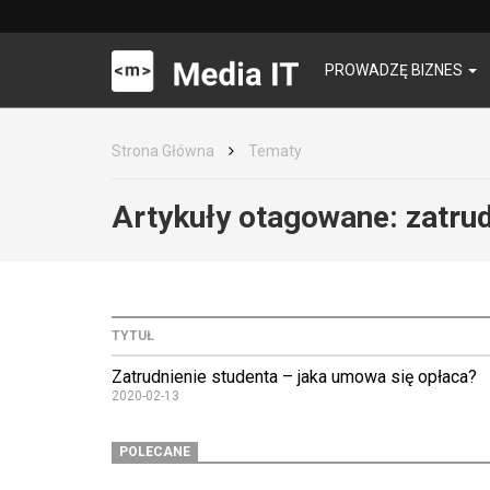
PROWADZĘ BIZNES
Strona Główna
Tematy
Artykuły otagowane:
zatru
TYTUŁ
Zatrudnienie studenta – jaka umowa się opłaca?
2020-02-13
POLECANE