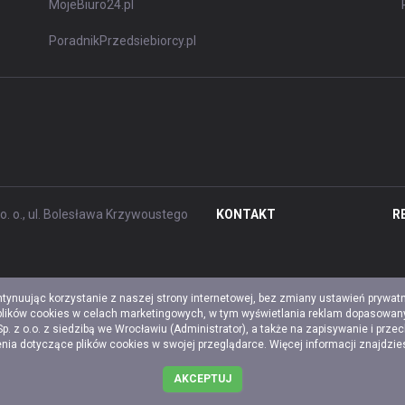
MojeBiuro24.pl
PoradnikPrzedsiebiorcy.pl
. o., ul. Bolesława Krzywoustego
KONTAKT
R
ntynuując korzystanie z naszej strony internetowej, bez zmiany ustawień prywat
 plików cookies w celach marketingowych, w tym wyświetlania reklam dopasowany
z o.o. z siedzibą we Wrocławiu (Administrator), a także na zapisywanie i prze
a dotyczące plików cookies w swojej przeglądarce. Więcej informacji znajdzi
AKCEPTUJ