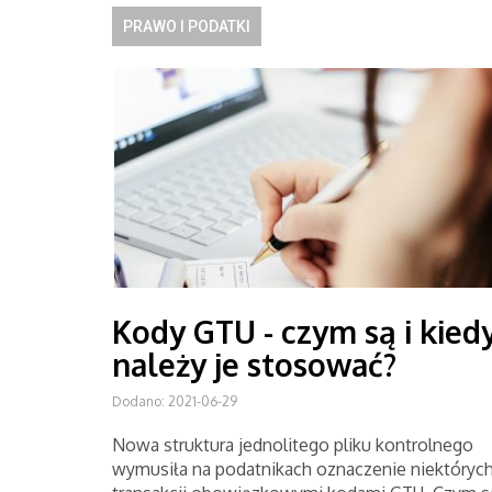
PRAWO I PODATKI
Kody GTU - czym są i kied
należy je stosować?
Dodano: 2021-06-29
Nowa struktura jednolitego pliku kontrolnego
wymusiła na podatnikach oznaczenie niektóryc