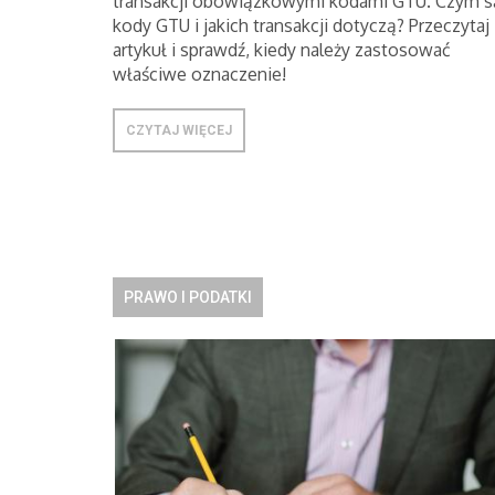
transakcji obowiązkowymi kodami GTU. Czym s
kody GTU i jakich transakcji dotyczą? Przeczytaj
artykuł i sprawdź, kiedy należy zastosować
właściwe oznaczenie!
CZYTAJ WIĘCEJ
PRAWO I PODATKI