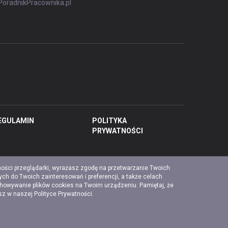
PoradnikPracownika.pl
EGULAMIN
POLITYKA
PRYWATNOŚCI
ności przeglądarki, wyrażasz zgodę na przetwarzanie Twoich
ch do Twoich zainteresowań i preferencji, a także celach
chowywanie plików cookies na Twoim urządzeniu. Pamiętaj, że
esz w naszej
Polityce Prywatności
.