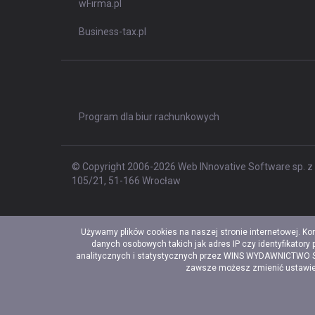
wFirma.pl
Business-tax.pl
Program dla biur rachunkowych
© Copyright 2006-2026 Web INnovative Software sp. z o
105/21, 51-166 Wrocław
Używamy plików cookies na naszej stronie internetowej. Ko
danych osobowych takich jak adres IP czy identyfikatory
analitycznych i statystycznych przez WINS WYDAWNICTWO Sp. 
zawsze możesz zmienić ustawieni