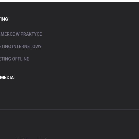
ING
MERCE W PRAKTYCE
TING INTERNETOWY
TING OFFLINE
 MEDIA