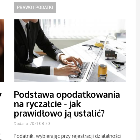
PRAWO I PODATKI
y
Podstawa opodatkowania
na ryczałcie - jak
prawidłowo ją ustalić?
Dodano: 2021-08-30
h
Podatnik, wybierając przy rejestracji działalności