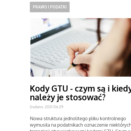
PRAWO I PODATKI
Kody GTU - czym są i kied
należy je stosować?
Dodano: 2021-06-29
Nowa struktura jednolitego pliku kontrolnego
wymusiła na podatnikach oznaczenie niektóryc