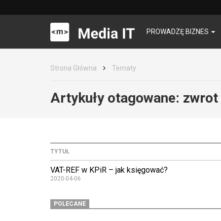
PROWADZĘ BIZNES
Strona Główna
Tematy
Artykuły otagowane:
zwrot
TYTUŁ
VAT-REF w KPiR – jak księgować?
2020-04-06
POLECANE