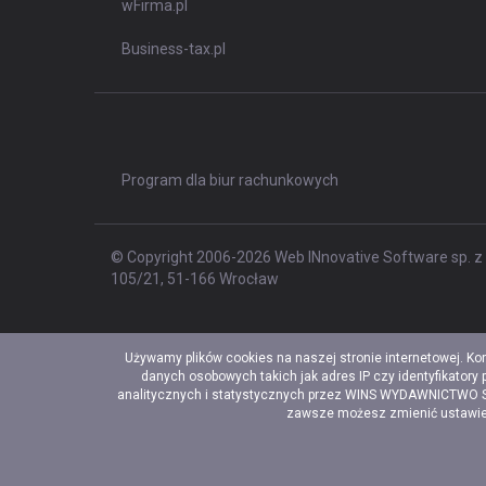
wFirma.pl
Business-tax.pl
Program dla biur rachunkowych
© Copyright 2006-2026 Web INnovative Software sp. z o
105/21, 51-166 Wrocław
Używamy plików cookies na naszej stronie internetowej. Ko
danych osobowych takich jak adres IP czy identyfikatory
analitycznych i statystycznych przez WINS WYDAWNICTWO Sp. 
zawsze możesz zmienić ustawieni