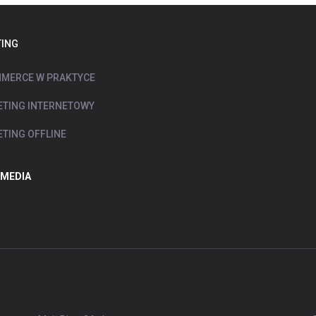
ING
MERCE W PRAKTYCE
TING INTERNETOWY
TING OFFLINE
 MEDIA