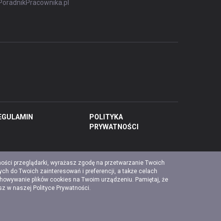
PoradnikPracownika.pl
EGULAMIN
POLITYKA
PRYWATNOŚCI
ności przeglądarki, wyrażasz zgodę na przetwarzanie Twoich
ch do Twoich zainteresowań i preferencji, a także celach
chowywanie plików cookies na Twoim urządzeniu. Pamiętaj, że
esz w naszej
Polityce Prywatności
.