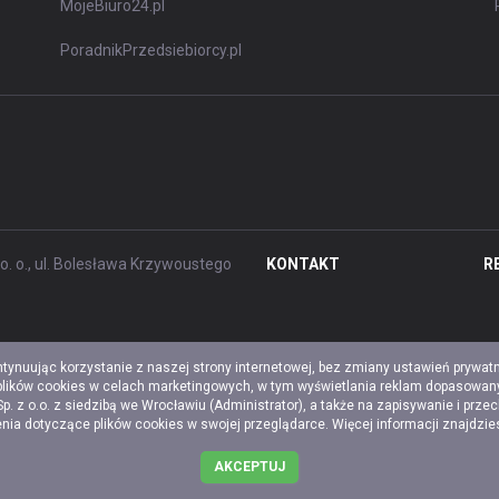
MojeBiuro24.pl
PoradnikPrzedsiebiorcy.pl
. o., ul. Bolesława Krzywoustego
KONTAKT
R
ntynuując korzystanie z naszej strony internetowej, bez zmiany ustawień prywat
 plików cookies w celach marketingowych, w tym wyświetlania reklam dopasowany
z o.o. z siedzibą we Wrocławiu (Administrator), a także na zapisywanie i prze
a dotyczące plików cookies w swojej przeglądarce. Więcej informacji znajdzi
AKCEPTUJ