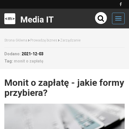
Toggl
navig
Strona Główna
Prowadzę biznes
Zarządzanie
Dodano:
2021-12-03
Tag:
monit o zapłatę
Monit o zapłatę - jakie formy
przybiera?