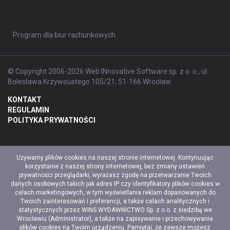
Program dla biur rachunkowych
© Copyright 2006-2026 Web INnovative Software sp. z o. o., ul.
Bolesława Krzywoustego 105/21, 51-166 Wrocław
KONTAKT
REGULAMIN
POLITYKA PRYWATNOŚCI
Używamy plików cookies na naszej stronie internetowej. Kontynuując
korzystanie z naszej strony internetowej, bez zmiany ustawień
prywatności przeglądarki, wyrażasz zgodę na przetwarzanie Twoich
danych osobowych takich jak adres IP czy identyfikatory plików cookies w
celach marketingowych, w tym wyświetlania reklam dopasowanych do
Twoich zainteresowań i preferencji, a także celach analitycznych i
statystycznych przez WINS WYDAWNICTWO Sp. z o.o. z siedzibą we
Wrocławiu (Administrator), a także na zapisywanie i przechowywanie
plików cookies na Twoim urządzeniu. Pamiętaj, że zawsze możesz